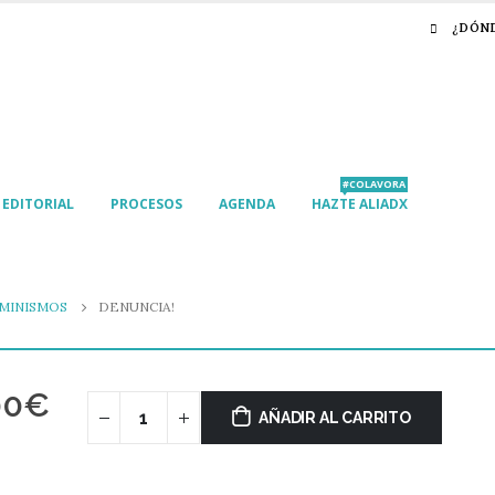
¿DÓN
#COLAVORA
EDITORIAL
PROCESOS
AGENDA
HAZTE ALIADX
MINISMOS
DENUNCIA!
00
€
AÑADIR AL CARRITO