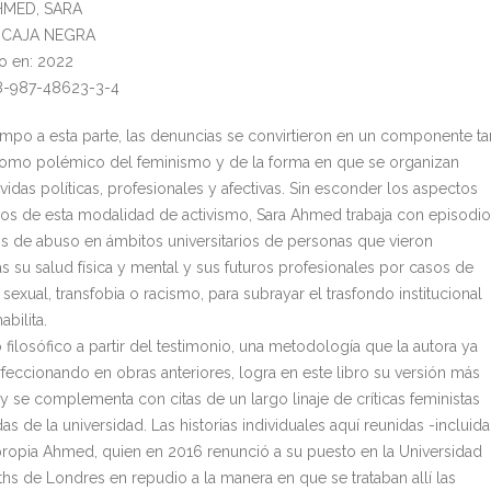
AHMED, SARA
l: CAJA NEGRA
o en: 2022
78-987-48623-3-4
empo a esta parte, las denuncias se convirtieron en un componente ta
como polémico del feminismo y de la forma en que se organizan
vidas políticas, profesionales y afectivas. Sin esconder los aspectos
ivos de esta modalidad de activismo, Sara Ahmed trabaja con episodi
s de abuso en ámbitos universitarios de personas que vieron
as su salud física y mental y sus futuros profesionales por casos de
 sexual, transfobia o racismo, para subrayar el trasfondo institucional
abilita.
o filosófico a partir del testimonio, una metodología que la autora ya
rfeccionando en obras anteriores, logra en este libro su versión más
y se complementa con citas de un largo linaje de críticas feministas
das de la universidad. Las historias individuales aquí reunidas -incluida
 propia Ahmed, quien en 2016 renunció a su puesto en la Universidad
hs de Londres en repudio a la manera en que se trataban allí las