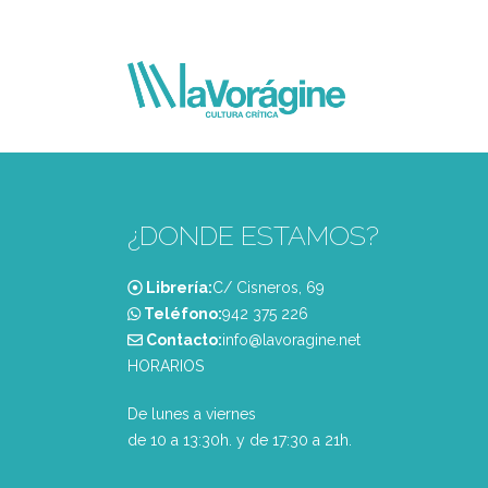
¿DONDE ESTAMOS?
Librería:
C/ Cisneros, 69
Teléfono:
‭942 375 226‬
Contacto:
info@lavoragine.net
HORARIOS
De lunes a viernes
de 10 a 13:30h. y de 17:30 a 21h.