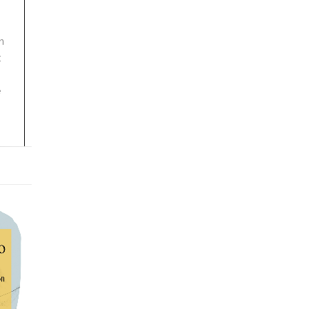
n
:
e