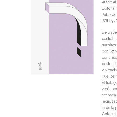
Autor: 
Editoria
Publicad
ISBN: 9
De un ti
central 
nuestras 
conflict
concreto
destruid
violencia
que los h
El trabaj
venía pe
acabada 
racializa
la de la
Goldsmit