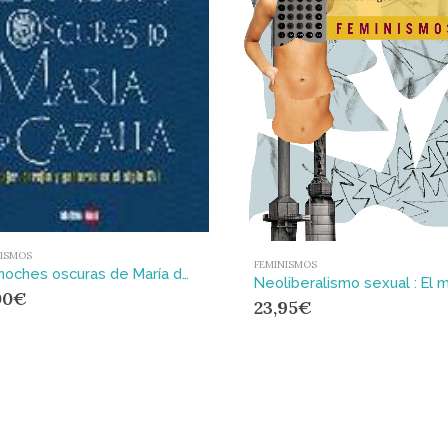
NISMOS
FEMINISMOS
Las noches oscuras de María de Cazalla : mujer, herejía y gobernabilidad en el siglo XVI
00
€
23,95
€