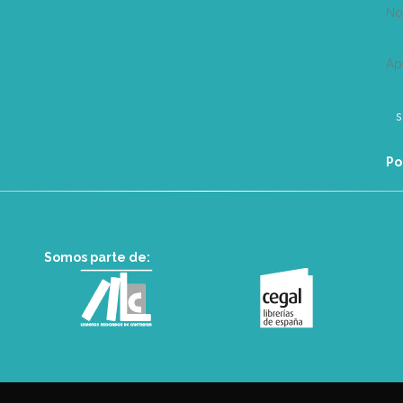
N
Ap
Po
Somos parte de: