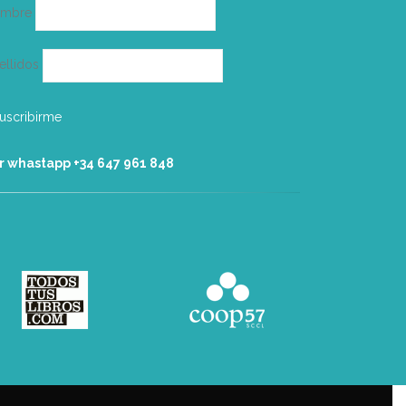
ombre
ellidos
r whastapp +34 ‭647 961 848‬