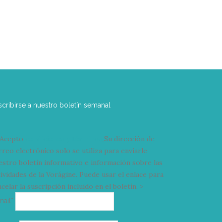
scribirse a nuestro boletín semanal
Acepto
condiciones y términos
Su dirección de
rreo electrónico solo se utiliza para enviarle
estro boletín informativo e información sobre las
tividades de la Vorágine. Puede usar el enlace para
celar la suscripción incluido en el boletín. >
Correo
mail*
electrónico