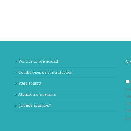
Política de privacidad
Su
Condiciones de contratación
Pago seguro
co
Atención a la usuaria
nu
ac
¿Donde estamos?
can
E-