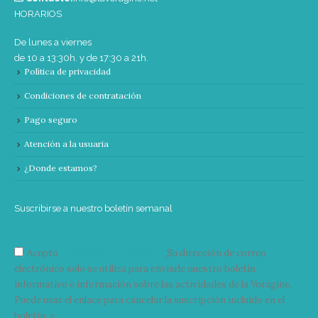
HORARIOS
De lunes a viernes
de 10 a 13:30h. y de 17:30 a 21h.
Política de privacidad
Condiciones de contratación
Pago seguro
Atención a la usuaria
¿Donde estamos?
Suscribirse a nuestro boletín semanal
Acepto
condiciones y términos
Su dirección de correo
electrónico solo se utiliza para enviarle nuestro boletín
informativo e información sobre las actividades de la Vorágine.
Puede usar el enlace para cancelar la suscripción incluido en el
boletín. >