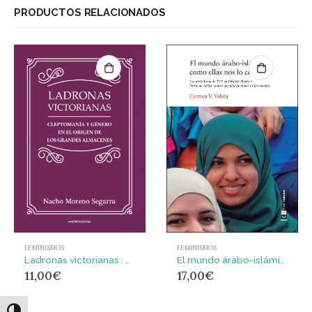
PRODUCTOS RELACIONADOS
FEMINISMOS
FEMINISMOS
El mundo árabo-islámico como ellas nos lo contaron : Las periodistas de TVE en Oriente Medio y Norte de África
Ladronas victorianas : Cleptomanía y género en el origen de los grandes almacenes
17,00
€
11,00
€