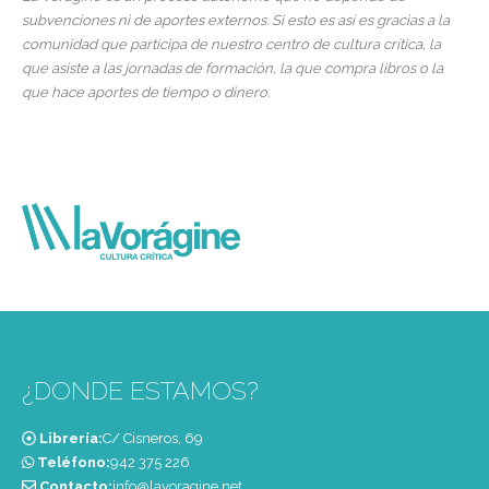
subvenciones ni de aportes externos. Si esto es así es gracias a la
comunidad que participa de nuestro centro de cultura crítica, la
que asiste a las jornadas de formación, la que compra libros o la
que hace aportes de tiempo o dinero.
¿DONDE ESTAMOS?
Librería:
C/ Cisneros, 69
Teléfono:
‭942 375 226‬
Contacto:
info@lavoragine.net