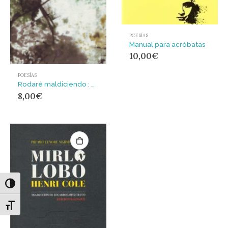
POESÍAS
Manual para acróbatas
10,00
€
POESÍAS
Rodaré maldiciendo : poemas y arte callejero
8,00
€
Alternar alto contraste
Alternar tamaño de letra