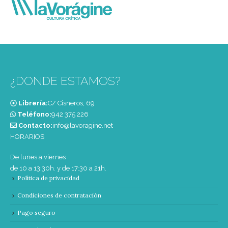
¿DONDE ESTAMOS?
Librería:
C/ Cisneros, 69
Teléfono:
‭942 375 226‬
Contacto:
info@lavoragine.net
HORARIOS
De lunes a viernes
de 10 a 13:30h. y de 17:30 a 21h.
Política de privacidad
Condiciones de contratación
Pago seguro