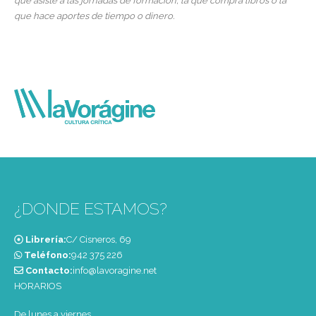
que asiste a las jornadas de formación, la que compra libros o la
que hace aportes de tiempo o dinero.
¿DONDE ESTAMOS?
Librería:
C/ Cisneros, 69
Teléfono:
‭942 375 226‬
Contacto:
info@lavoragine.net
HORARIOS
De lunes a viernes