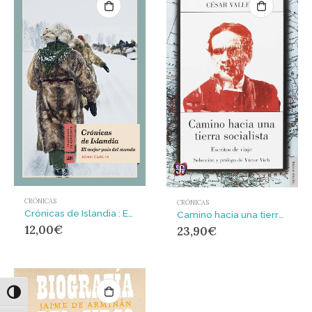
CRÓNICAS
CRÓNICAS
Crónicas de Islandia : El mejor país del mundo
Camino hacia una tierra socialista : escritos de viaje / César Vallejo ; selección y prólogo de Víctor Vich.
12,00
€
23,90
€
Alternar alto contraste