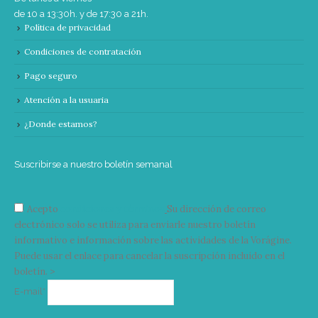
de 10 a 13:30h. y de 17:30 a 21h.
Política de privacidad
Condiciones de contratación
Pago seguro
Atención a la usuaria
¿Donde estamos?
Suscribirse a nuestro boletín semanal
Acepto
condiciones y términos
Su dirección de correo
electrónico solo se utiliza para enviarle nuestro boletín
informativo e información sobre las actividades de la Vorágine.
Puede usar el enlace para cancelar la suscripción incluido en el
boletín. >
Correo
E-mail*
electrónico