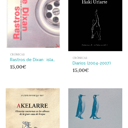
CRÓNICAS
CRÓNICAS
Rastros de Dixan : islamofobia y construcción del enemigo en la era post 11-S
Diarios (2004-2007)
15,00
€
15,00
€