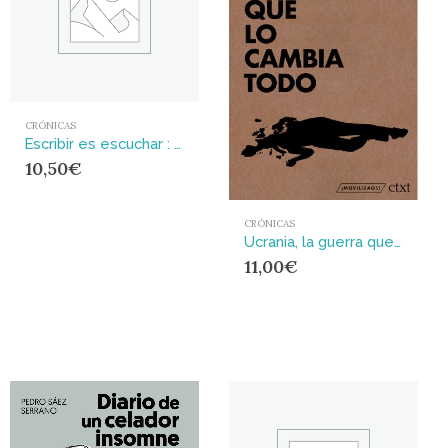
CRÓNICAS
Escribir es escuchar : Rodolfo Walsh reportero en Chile
10,50
€
CRÓNICAS
Ucrania, la guerra que lo cambia todo
11,00
€