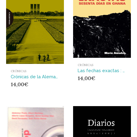
CRÓNICAS
Las fechas exactas : Sesenta días en Ghana
CRÓNICAS
Crónicas de la Alemania nazi : Cómo se vive en los países de régimen fascista
14,00
€
14,00
€