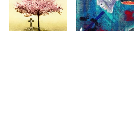
CRÓNICAS
CRÓNICAS
EL UMBRAL
Canciones tristes que te alegran el día
15,00
€
15,00
€