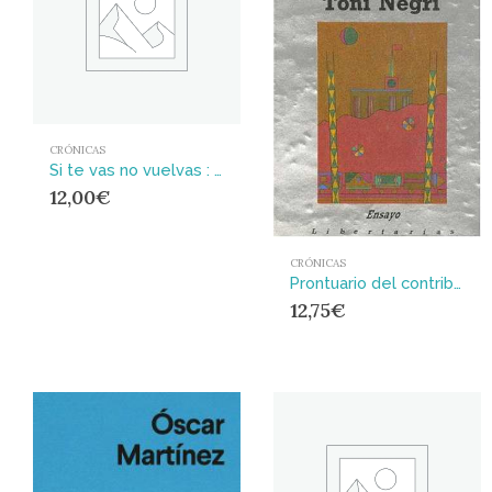
CRÓNICAS
Si te vas no vuelvas : 30 años de vida il·legal y clandestina
12,00
€
CRÓNICAS
Prontuario del contribuyente, 1999
12,75
€