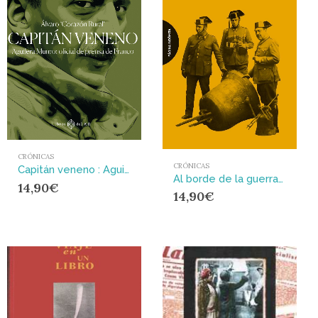
CRÓNICAS
CRÓNICAS
Capitán veneno : Aguilera Munro: oficial de prensa de Franco
Al borde de la guerra : Artículos escogidos: 1934-1936
14,90
€
14,90
€