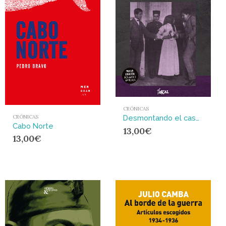
CRÓNICAS
CRÓNICAS
Desmontando el caso de la vampira del Raval : Misoginia y clasismo en la Barcelona modernista
Cabo Norte
13,00
€
13,00
€