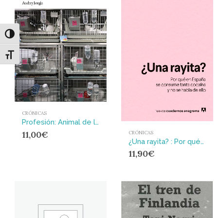
Alternar alto contraste
Alternar tamaño de letra
CRÓNICAS
Profesión: Animal de laboratorio
11,00
€
CRÓNICAS
¿Una rayita? : Por qué en España se consume tanta cocaína y no se habla de ello
11,90
€