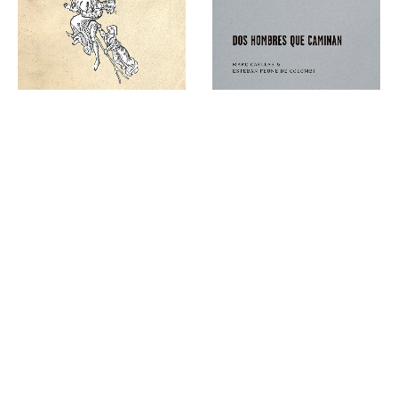
CRÓNICAS
CRÓNICAS
Akelarre : Historias nocturnas en los albores de la gran caza de brujas
Dos hombres que caminan
15,00
€
15,00
€