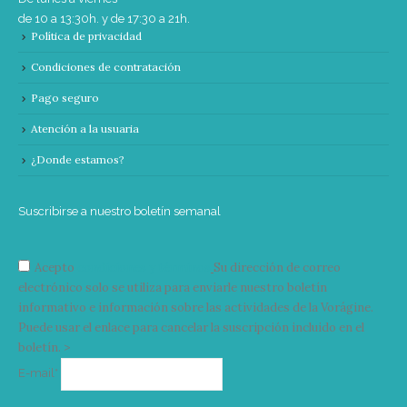
de 10 a 13:30h. y de 17:30 a 21h.
Política de privacidad
Condiciones de contratación
Pago seguro
Atención a la usuaria
¿Donde estamos?
Suscribirse a nuestro boletín semanal
Acepto
condiciones y términos
Su dirección de correo
electrónico solo se utiliza para enviarle nuestro boletín
informativo e información sobre las actividades de la Vorágine.
Puede usar el enlace para cancelar la suscripción incluido en el
boletín. >
Correo
E-mail*
electrónico