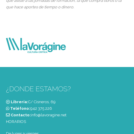
que asiste a las jornadas de formación, la que compra libros o la
que hace aportes de tiempo o dinero.
¿DONDE ESTAMOS?
Librería:
C/ Cisneros, 69
Teléfono:
‭942 375 226‬
Contacto:
info@lavoragine.net
HORARIOS
De lunes a viernes