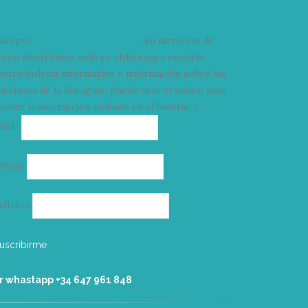
Acepto
condiciones y términos
Su dirección de
rreo electrónico solo se utiliza para enviarle
estro boletín informativo e información sobre las
tividades de la Vorágine. Puede usar el enlace para
celar la suscripción incluido en el boletín. >
Correo
mail*
electrónico
ombre
ellidos
r whastapp +34 ‭647 961 848‬