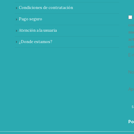
Condiciones de contratación
Pago seguro
co
Atención a la usuaria
nu
ac
¿Donde estamos?
can
E-
N
Ap
Po