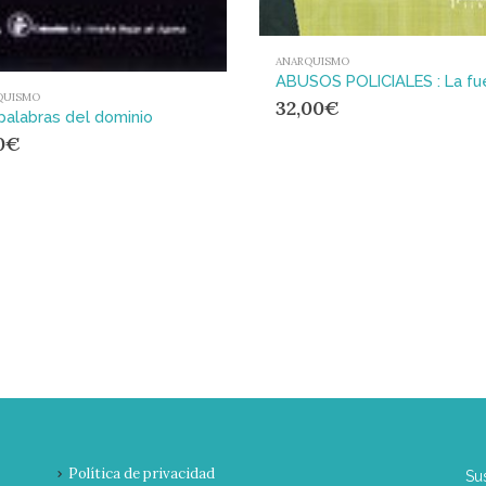
ANARQUISMO
QUISMO
32,00
€
palabras del dominio
0
€
Política de privacidad
Su