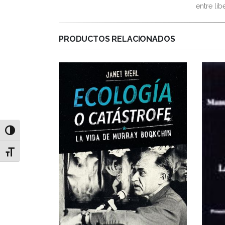
entre li
PRODUCTOS RELACIONADOS
Alternar alto contraste
Alternar tamaño de letra