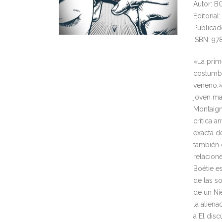
Autor: B
Editorial
Publicad
ISBN: 97
«La prim
costumbr
veneno.» 
joven ma
Montaign
crítica a
exacta d
también 
relacion
Boétie e
de las s
de un Ni
la aliena
a El disc