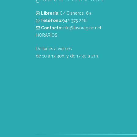
Librería:
C/ Cisneros, 69
Teléfono:
‭942 375 226‬
Contacto:
info@lavoragine.net
HORARIOS
De lunes a viernes
de 10 a 13:30h. y de 17:30 a 21h.