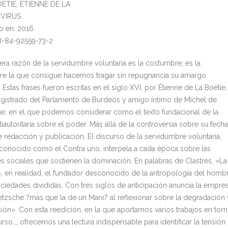
OÉTIE, ETIENNE DE LA
: VIRUS
o en: 2016
8-84-92559-73-2
era razón de la servidumbre voluntaria es la costumbre; es la
e la que consigue hacernos tragar sin repugnancia su amargo
Estas frases fueron escritas en el siglo XVI, por Étienne de La Boétie,
gistrado del Parlamento de Burdeos y amigo íntimo de Michel de
e, en el que podemos considerar como el texto fundacional de la
ntiautoritaria sobre el poder. Más allá de la controversia sobre su fecha
e redacción y publicación, El discurso de la servidumbre voluntaria,
conocido como el Contra uno, interpela a cada época sobre las
es sociales que sostienen la dominación. En palabras de Clastres, «La
s, en realidad, el fundador desconocido de la antropología del homb
ociedades divididas. Con tres siglos de anticipación anuncia la empre
etzsche ?más que la de un Marx? al reflexionar sobre la degradación 
ción». Con esta reedición, en la que aportamos varios trabajos en tor
urso…, ofrecemos una lectura indispensable para identificar la tensión