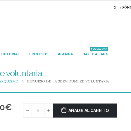
¿DÓN
#COLAVORA
EDITORIAL
PROCESOS
AGENDA
HAZTE ALIADX
e voluntaria
ARQUISMO
DISCURSO DE LA SERVIDUMBRE VOLUNTARIA
00
€
AÑADIR AL CARRITO