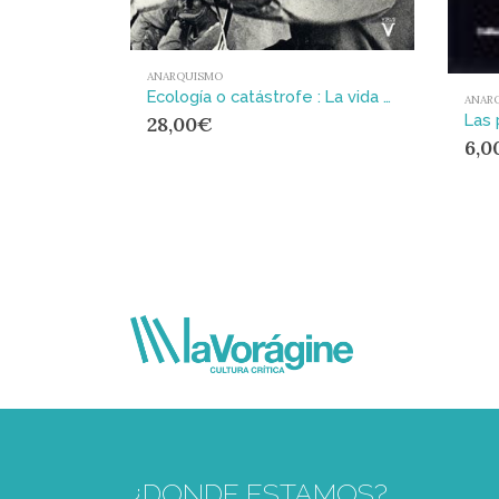
ANARQUISMO
Ecología o catástrofe : La vida de Murray Bookchin
ANAR
Las 
28,00
€
6,0
¿DONDE ESTAMOS?