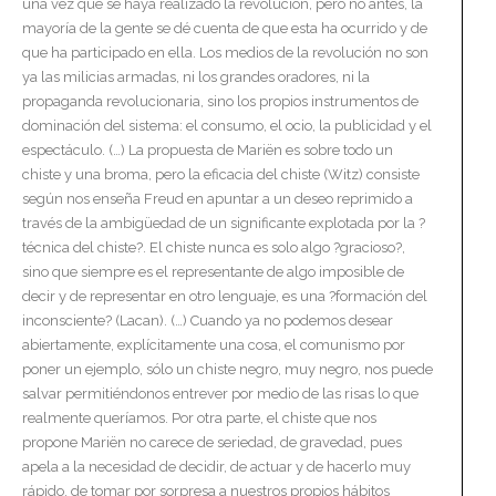
una vez que se haya realizado la revolución, pero no antes, la
mayoría de la gente se dé cuenta de que esta ha ocurrido y de
que ha participado en ella. Los medios de la revolución no son
ya las milicias armadas, ni los grandes oradores, ni la
propaganda revolucionaria, sino los propios instrumentos de
dominación del sistema: el consumo, el ocio, la publicidad y el
espectáculo. (…) La propuesta de Mariën es sobre todo un
chiste y una broma, pero la eficacia del chiste (Witz) consiste
según nos enseña Freud en apuntar a un deseo reprimido a
través de la ambigüedad de un significante explotada por la ?
técnica del chiste?. El chiste nunca es solo algo ?gracioso?,
sino que siempre es el representante de algo imposible de
decir y de representar en otro lenguaje, es una ?formación del
inconsciente? (Lacan). (…) Cuando ya no podemos desear
abiertamente, explícitamente una cosa, el comunismo por
poner un ejemplo, sólo un chiste negro, muy negro, nos puede
salvar permitiéndonos entrever por medio de las risas lo que
realmente queríamos. Por otra parte, el chiste que nos
propone Mariën no carece de seriedad, de gravedad, pues
apela a la necesidad de decidir, de actuar y de hacerlo muy
rápido, de tomar por sorpresa a nuestros propios hábitos