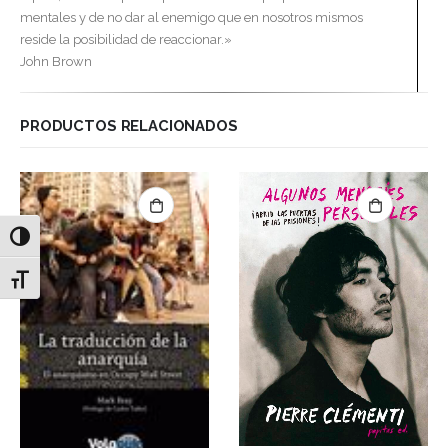
mentales y de no dar al enemigo que en nosotros mismos
reside la posibilidad de reaccionar.»
John Brown
PRODUCTOS RELACIONADOS
Alternar alto contraste
Alternar tamaño de letra