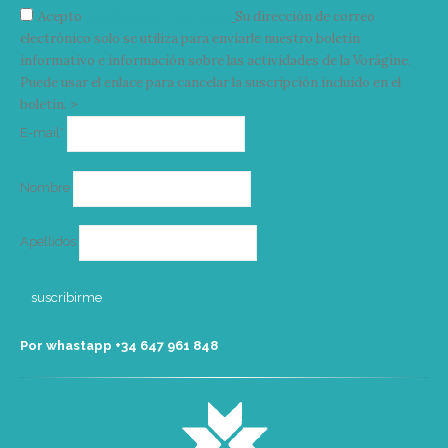
Acepto
condiciones y términos
Su dirección de correo
electrónico solo se utiliza para enviarle nuestro boletín
informativo e información sobre las actividades de la Vorágine.
Puede usar el enlace para cancelar la suscripción incluido en el
boletín. >
Correo
E-mail*
electrónico
Nombre
Apellidos
Por whastapp +34 ‭647 961 848‬