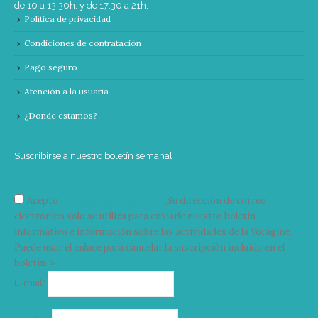
de 10 a 13:30h. y de 17:30 a 21h.
Política de privacidad
Condiciones de contratación
Pago seguro
Atención a la usuaria
¿Donde estamos?
Suscribirse a nuestro boletín semanal
Acepto
condiciones y términos
Su dirección de correo
electrónico solo se utiliza para enviarle nuestro boletín
informativo e información sobre las actividades de la Vorágine.
Puede usar el enlace para cancelar la suscripción incluido en el
boletín. >
Correo
E-mail*
electrónico