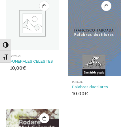
Alternar alto contraste
POESÍAS
Alternar tamaño de letra
FUNERALES CELESTES
10,00
€
POESÍAS
Palabras dactilares
10,00
€