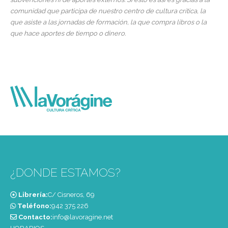
comunidad que participa de nuestro centro de cultura crítica, la
que asiste a las jornadas de formación, la que compra libros o la
que hace aportes de tiempo o dinero.
¿DONDE ESTAMOS?
Librería:
C/ Cisneros, 69
Teléfono:
‭942 375 226‬
Contacto:
info@lavoragine.net