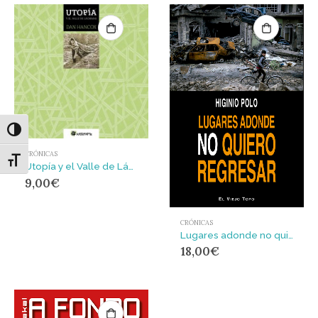
Alternar alto contraste
CRÓNICAS
Alternar tamaño de letra
Utopía y el Valle de Lágrimas
9,00
€
CRÓNICAS
Lugares adonde no quiero regresar
18,00
€