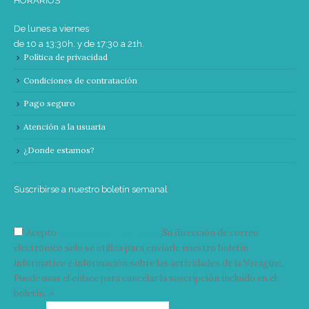
HORARIOS
De lunes a viernes
de 10 a 13:30h. y de 17:30 a 21h.
Política de privacidad
Condiciones de contratación
Pago seguro
Atención a la usuaria
¿Donde estamos?
Suscribirse a nuestro boletín semanal
Acepto
condiciones y términos
Su dirección de correo
electrónico solo se utiliza para enviarle nuestro boletín
informativo e información sobre las actividades de la Vorágine.
Puede usar el enlace para cancelar la suscripción incluido en el
boletín. >
Correo