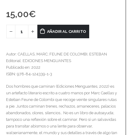
15,00
€
AÑADIR AL CARRITO
Autor: CAELLAS, MARC; FEUNE DE COLOMBI, ESTEBAN
Editorial: EDICIONES MENGUANTES
Publicado en: 2022
ISBN: 978-84-124339-1-3
Dos hombres que caminan (Ediciones Menguantes, 2022) es
un artefacto literario escrito a cuatro manos por Marc Caellas y
Esteban Feune de Colombi que recoge veinte singulares rutas
a pie. Juntos caminan trenes, rechazos, amaneceres, palacios
abandonados, olores, silencios… No es un libro de autoayuda;
tampoco una reflexión sobre el caminar. Pero sí un salvavidas
para transitar abismos o una lente para observar,
walserianamente, el mundo y sus detalles a través de algo tan