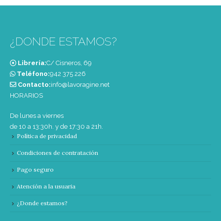
¿DONDE ESTAMOS?
Librería:
C/ Cisneros, 69
Teléfono:
‭942 375 226‬
Contacto:
info@lavoragine.net
HORARIOS
De lunes a viernes
de 10 a 13:30h. y de 17:30 a 21h.
Política de privacidad
Condiciones de contratación
Pago seguro
Atención a la usuaria
¿Donde estamos?