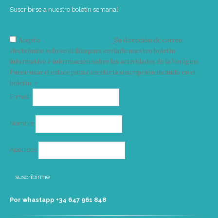
Suscribirse a nuestro boletín semanal
Acepto
condiciones y términos
Su dirección de correo
electrónico solo se utiliza para enviarle nuestro boletín
informativo e información sobre las actividades de la Vorágine.
Puede usar el enlace para cancelar la suscripción incluido en el
boletín. >
Correo
E-mail*
electrónico
Nombre
Apellidos
Por whastapp +34 ‭647 961 848‬