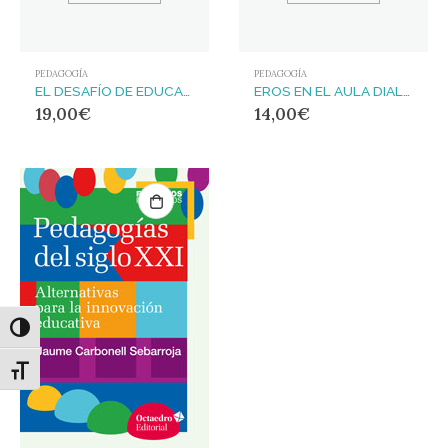
PEDAGOGÍA
PEDAGOGÍA
EL DESAFÍO DE EDUCAR EN UN MUNDO INCIERTO : IDEAS PARA LA CONSTRUCCIÓN COLECTIVA DE UN PROYECTO EDUCATIVO TRANSFORMADOR
EROS EN EL AULA DIALOGOS CON YMAR
19,00
€
14,00
€
Alternar alto contraste
Alternar tamaño de letra