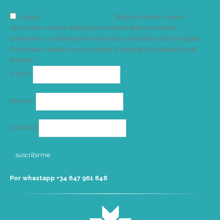
Acepto
condiciones y términos
Su dirección de correo
electrónico solo se utiliza para enviarle nuestro boletín
informativo e información sobre las actividades de la Vorágine.
Puede usar el enlace para cancelar la suscripción incluido en el
boletín. >
Correo
E-mail*
electrónico
Nombre
Apellidos
Por whastapp +34 ‭647 961 848‬