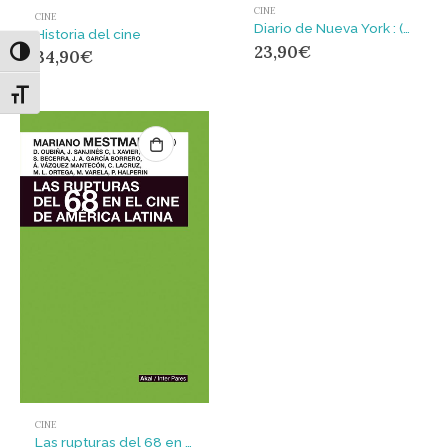
CINE
CINE
Diario de Nueva York : (Primer viaje, 1964)
Historia del cine
23,90
€
34,90
€
Alternar alto contraste
Alternar tamaño de letra
CINE
Las rupturas del 68 en el cine de América Latina