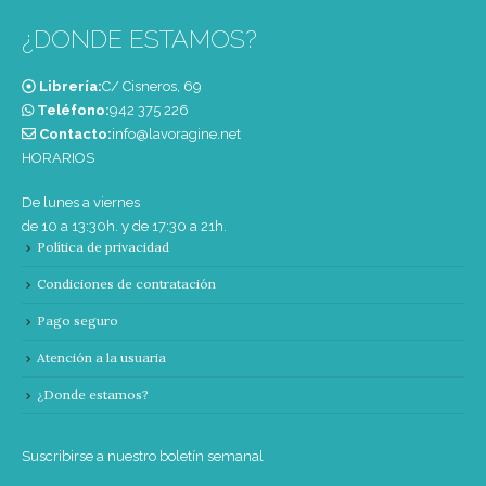
¿DONDE ESTAMOS?
Librería:
C/ Cisneros, 69
Teléfono:
‭942 375 226‬
Contacto:
info@lavoragine.net
HORARIOS
De lunes a viernes
de 10 a 13:30h. y de 17:30 a 21h.
Política de privacidad
Condiciones de contratación
Pago seguro
Atención a la usuaria
¿Donde estamos?
Suscribirse a nuestro boletín semanal