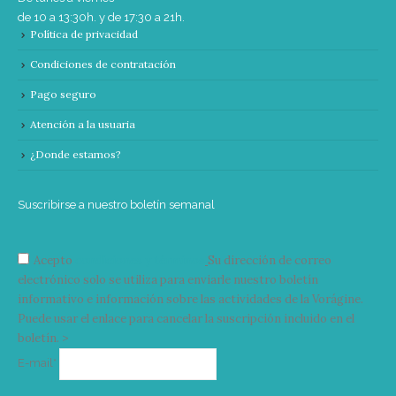
de 10 a 13:30h. y de 17:30 a 21h.
Política de privacidad
Condiciones de contratación
Pago seguro
Atención a la usuaria
¿Donde estamos?
Suscribirse a nuestro boletín semanal
Acepto
condiciones y términos
Su dirección de correo
electrónico solo se utiliza para enviarle nuestro boletín
informativo e información sobre las actividades de la Vorágine.
Puede usar el enlace para cancelar la suscripción incluido en el
boletín. >
Correo
E-mail*
electrónico