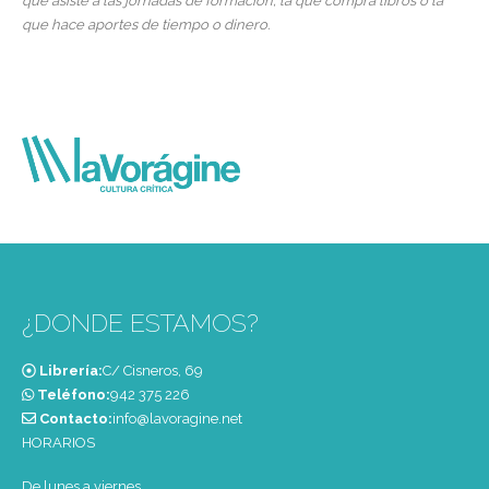
que asiste a las jornadas de formación, la que compra libros o la
que hace aportes de tiempo o dinero.
¿DONDE ESTAMOS?
Librería:
C/ Cisneros, 69
Teléfono:
‭942 375 226‬
Contacto:
info@lavoragine.net
HORARIOS
De lunes a viernes