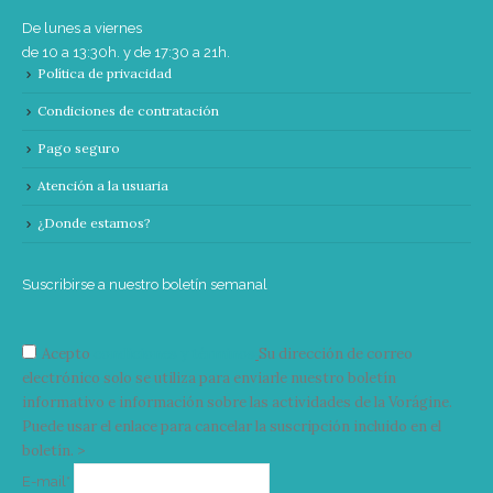
De lunes a viernes
de 10 a 13:30h. y de 17:30 a 21h.
Política de privacidad
Condiciones de contratación
Pago seguro
Atención a la usuaria
¿Donde estamos?
Suscribirse a nuestro boletín semanal
Acepto
condiciones y términos
Su dirección de correo
electrónico solo se utiliza para enviarle nuestro boletín
informativo e información sobre las actividades de la Vorágine.
Puede usar el enlace para cancelar la suscripción incluido en el
boletín. >
Correo
E-mail*