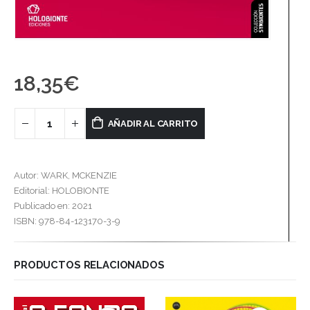
18,35
€
AÑADIR AL CARRITO
Autor: WARK, MCKENZIE
Editorial: HOLOBIONTE
Publicado en: 2021
ISBN: 978-84-123170-3-9
PRODUCTOS RELACIONADOS