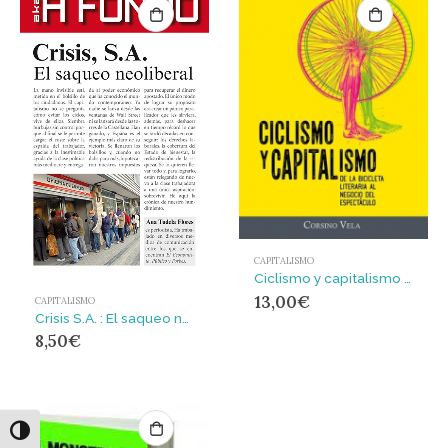
CAPITALISMO
Ciclismo y capitalismo : De la bicicleta literaria al negocio del espectáculo
13,00
€
CAPITALISMO
Crisis S.A. : El saqueo neoliberal
8,50
€
Alternar alto contraste