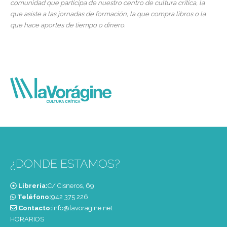
comunidad que participa de nuestro centro de cultura crítica, la
que asiste a las jornadas de formación, la que compra libros o la
que hace aportes de tiempo o dinero.
¿DONDE ESTAMOS?
Librería:
C/ Cisneros, 69
Teléfono:
‭942 375 226‬
Contacto:
info@lavoragine.net
HORARIOS