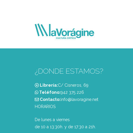
¿DONDE ESTAMOS?
Librería:
C/ Cisneros, 69
Teléfono:
‭942 375 226‬
Contacto:
info@lavoragine.net
HORARIOS
De lunes a viernes
de 10 a 13:30h. y de 17:30 a 21h.