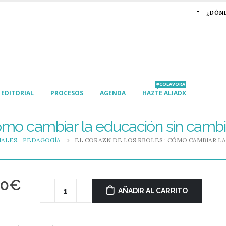
¿DÓN
#COLAVORA
EDITORIAL
PROCESOS
AGENDA
HAZTE ALIADX
 Cómo cambiar la educación sin cambi
IALES
,
PEDAGOGÍA
EL CORAZN DE LOS RBOLES : CÓMO CAMBIAR L
80
€
AÑADIR AL CARRITO