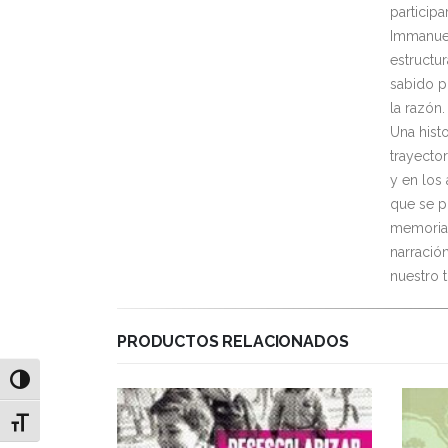
participa
Immanuel 
estructu
sabido p
la razón.
Una histo
trayecto
y en los
que se p
memorias
narració
nuestro 
PRODUCTOS RELACIONADOS
Alternar alto contraste
Alternar tamaño de letra