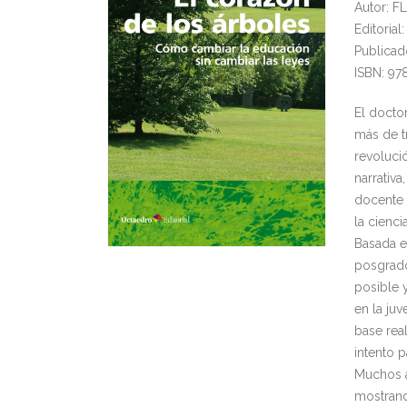
Autor: 
Editoria
Publicad
ISBN: 97
El docto
más de tr
revoluci
narrativa
docente 
la cienci
Basada e
posgrado
posible y
en la ju
base real
intento p
Muchos a
mostrand