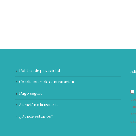
Política de privacidad
Su
Condiciones de contratación
Pago seguro
co
Atención a la usuaria
nu
ac
¿Donde estamos?
can
E-