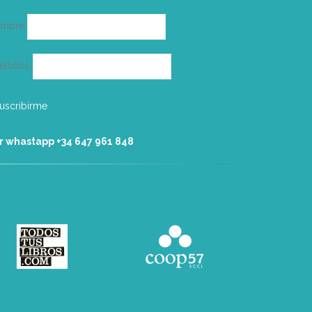
ombre
ellidos
r whastapp +34 ‭647 961 848‬