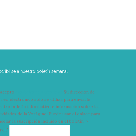
scribirse a nuestro boletín semanal
Acepto
condiciones y términos
Su dirección de
rreo electrónico solo se utiliza para enviarle
estro boletín informativo e información sobre las
tividades de la Vorágine. Puede usar el enlace para
celar la suscripción incluido en el boletín. >
Correo
mail*
electrónico