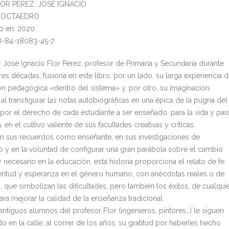
FLOR PÉREZ, JOSÉ IGNACIO
l: OCTAEDRO
o en: 2020
8-84-18083-45-7
r José Ignacio Flor Pérez, profesor de Primaria y Secundaria durante
es décadas, fusiona en este libro, por un lado, su larga experiencia 
ón pedagógica «dentro del sistema» y, por otro, su imaginación
, al transfigurar las notas autobiográficas en una épica de la pugna del
por el derecho de cada estudiante a ser enseñado, para la vida y par
a, en el cultivo valiente de sus facultades creativas y críticas.
n sus recuerdos como enseñante, en sus investigaciones de
 y en la voluntad de configurar una gran parábola sobre el cambio
 necesario en la educación, esta historia proporciona el relato de fe
ventud y esperanza en el género humano, con anécdotas reales o de
, que simbolizan las dificultades, pero también los éxitos, de cualqui
ara mejorar la calidad de la enseñanza tradicional.
ntiguos alumnos del profesor Flor (ingenieros, pintores…) le siguen
o en la calle, al correr de los años, su gratitud por haberles hecho