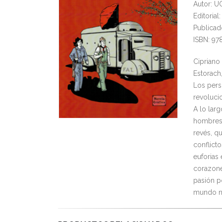
Autor: 
Editoria
Publicad
ISBN: 97
Cipriano
Estorach,
Los pers
revolucio
A lo lar
hombres,
revés, q
conflicto
euforias 
corazone
pasión po
mundo n