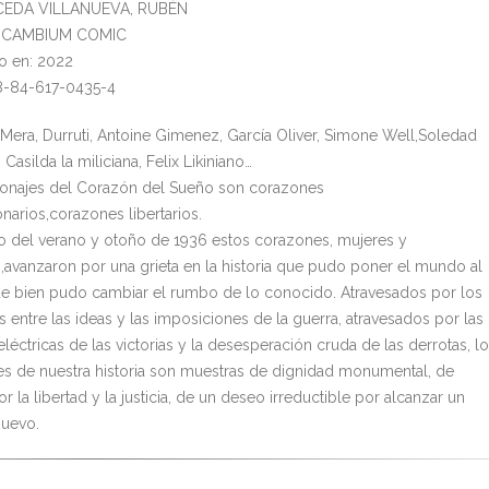
UCEDA VILLANUEVA, RUBÉN
l: CAMBIUM COMIC
o en: 2022
8-84-617-0435-4
 Mera, Durruti, Antoine Gimenez, García Oliver, Simone Well,Soledad
 Casilda la miliciana, Felix Likiniano…
onajes del Corazón del Sueño son corazones
narios,corazones libertarios.
go del verano y otoño de 1936 estos corazones, mujeres y
avanzaron por una grieta en la historia que pudo poner el mundo al
ue bien pudo cambiar el rumbo de lo conocido. Atravesados por los
s entre las ideas y las imposiciones de la guerra, atravesados por las
eléctricas de las victorias y la desesperación cruda de las derrotas, l
s de nuestra historia son muestras de dignidad monumental, de
r la libertad y la justicia, de un deseo irreductible por alcanzar un
uevo.