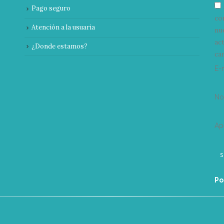
Pago seguro
co
Atención a la usuaria
nu
ac
¿Donde estamos?
can
E-
N
Ap
Po