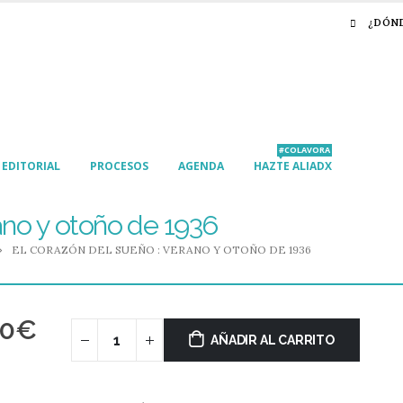
¿DÓN
#COLAVORA
EDITORIAL
PROCESOS
AGENDA
HAZTE ALIADX
ano y otoño de 1936
EL CORAZÓN DEL SUEÑO : VERANO Y OTOÑO DE 1936
00
€
AÑADIR AL CARRITO