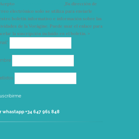
Acepto
condiciones y términos
Su dirección de
rreo electrónico solo se utiliza para enviarle
estro boletín informativo e información sobre las
tividades de la Vorágine. Puede usar el enlace para
celar la suscripción incluido en el boletín. >
Correo
mail*
electrónico
ombre
ellidos
r whastapp +34 ‭647 961 848‬