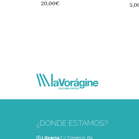
20,00
€
5,0
¿DONDE ESTAMOS?
Librería:
C/ Cisneros, 69