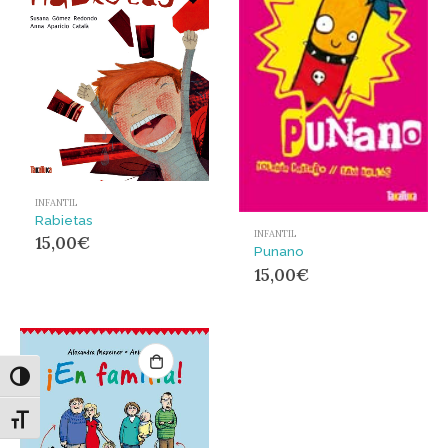
INFANTIL
Rabietas
INFANTIL
15,00
€
Punano
15,00
€
Alternar alto contraste
Alternar tamaño de letra