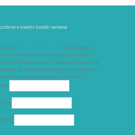
scribirse a nuestro boletín semanal
Acepto
condiciones y términos
Su dirección de
rreo electrónico solo se utiliza para enviarle
estro boletín informativo e información sobre las
tividades de la Vorágine. Puede usar el enlace para
celar la suscripción incluido en el boletín. >
Correo
mail*
electrónico
ombre
ellidos