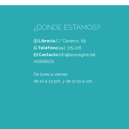
¿DONDE ESTAMOS?
Librería:
C/ Cisneros, 69
Teléfono:
‭942 375 226‬
Contacto:
info@lavoragine.net
HORARIOS
De lunes a viernes
de 10 a 13:30h. y de 17:30 a 21h.