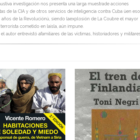
austiva investigación nos presenta una larga muestrade acciones
tas de la CIA y de otros servicios de inteligencia contra Cuba ùen es
 años de la Revoluciónù, siendo laexplosión de La Coubre el mayor
terrorista cometido en laisla, aún impune.
el autor entrevistó afamiliares de las víctimas, historiadores y militares