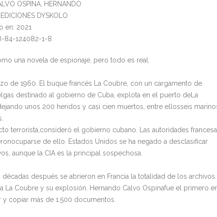
CALVO OSPINA, HERNANDO
l: EDICIONES DYSKOLO
o en: 2021
8-84-124082-1-8
omo una novela de espionaje, pero todo es real.
zo de 1960. El buque francés La Coubre, con un cargamento de
lgas destinado al gobierno de Cuba, explota en el puerto deLa
ejando unos 200 heridos y casi cien muertos, entre ellosseis marino
s.
cto terrorista,consideró el gobierno cubano. Las autoridades frances
eronocuparse de ello. Estados Unidos se ha negado a desclasificar
vos, aunque la CIA es la principal sospechosa.
s décadas después se abrieron en Francia la totalidad de los archivos
s a La Coubre y su explosión. Hernando Calvo Ospinafue el primero e
r y copiar más de 1.500 documentos.