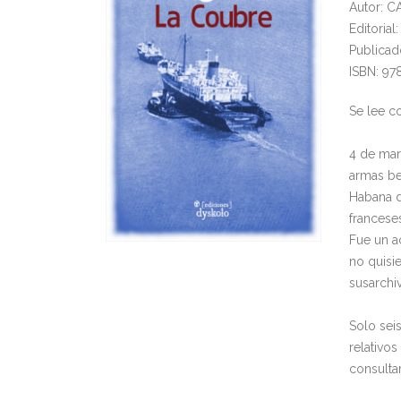
Autor: 
Editoria
Publicad
ISBN: 97
Se lee c
4 de mar
armas be
Habana d
francese
Fue un a
no quisi
susarchi
Solo sei
relativo
consulta