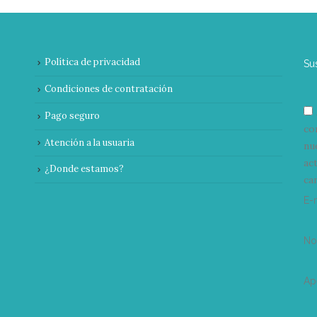
Política de privacidad
Su
Condiciones de contratación
Pago seguro
co
Atención a la usuaria
nu
ac
¿Donde estamos?
can
E-
N
Ap