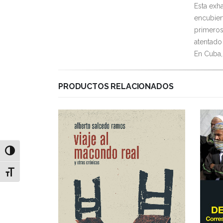
Esta exh
encubier
primeros
atentado 
En Cuba, 
PRODUCTOS RELACIONADOS
Alternar alto contraste
Alternar tamaño de letra