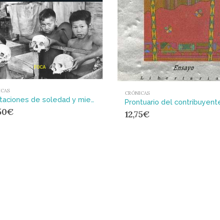
ICAS
CRÓNICAS
Habitaciones de soledad y miedo : Corresponsal de guerra, de Vietnam a Siria
50
€
12,75
€