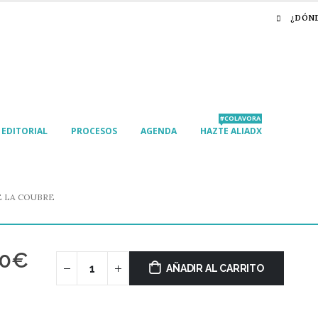
¿DÓN
#COLAVORA
EDITORIAL
PROCESOS
AGENDA
HAZTE ALIADX
E LA COUBRE
60
€
AÑADIR AL CARRITO