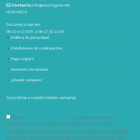
Contacto:
info@lavoragine.net
HORARIOS
De lunes a viernes
de 10 a 13:30h. y de 17:30 a 21h.
Política de privacidad
Condiciones de contratación
Pago seguro
Atención a la usuaria
¿Donde estamos?
Suscribirse a nuestro boletín semanal
Acepto
condiciones y términos
Su dirección de correo
electrónico solo se utiliza para enviarle nuestro boletín
informativo e información sobre las actividades de la Vorágine.
Puede usar el enlace para cancelar la suscripción incluido en el