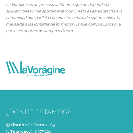
La Vorágine es un proceso autónomo que no depende de
subvenciones ni de aportes externos. Si esto es así es gracias a la
comunidad que participa de nuestro centro de cultura crítica, la
que asiste a las jornadas de formación, la que compra libros o la
que hace aportes de tiempo o dinero.
¿DONDE ESTAMOS?
Librería:
C/ Cisneros, 69
Teléfono:
‭942 375 226‬