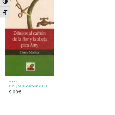
Alternar alto contraste
Alternar tamaño de letra
POESÍAS
Dibujos al carbón de la flor y la abeja para Amy
9,00
€