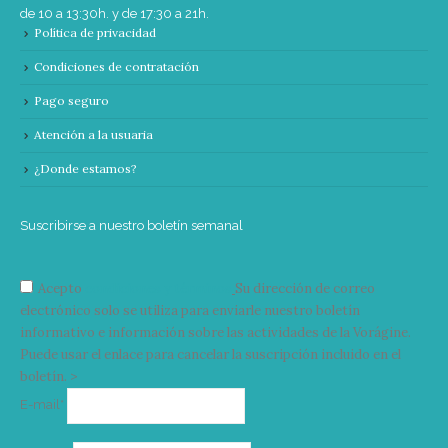
de 10 a 13:30h. y de 17:30 a 21h.
Política de privacidad
Condiciones de contratación
Pago seguro
Atención a la usuaria
¿Donde estamos?
Suscribirse a nuestro boletín semanal
Acepto
condiciones y términos
Su dirección de correo
electrónico solo se utiliza para enviarle nuestro boletín
informativo e información sobre las actividades de la Vorágine.
Puede usar el enlace para cancelar la suscripción incluido en el
boletín. >
Correo
E-mail*
electrónico