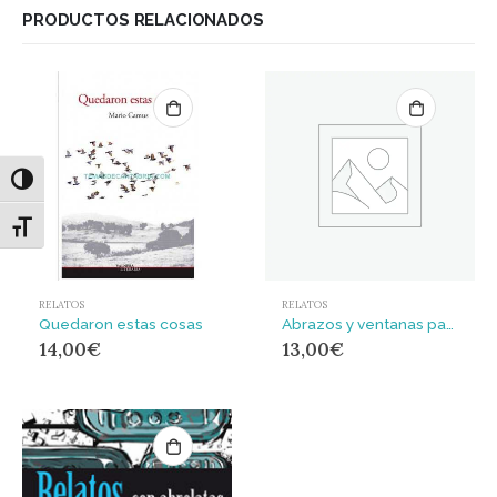
PRODUCTOS RELACIONADOS
Alternar alto contraste
Alternar tamaño de letra
RELATOS
RELATOS
Quedaron estas cosas
Abrazos y ventanas para Eduardo Galeano
14,00
€
13,00
€