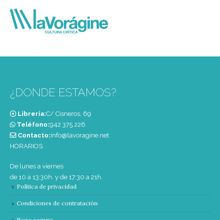
¿DONDE ESTAMOS?
Librería:
C/ Cisneros, 69
Teléfono:
‭942 375 226‬
Contacto:
info@lavoragine.net
HORARIOS
De lunes a viernes
de 10 a 13:30h. y de 17:30 a 21h.
Política de privacidad
Condiciones de contratación
Pago seguro