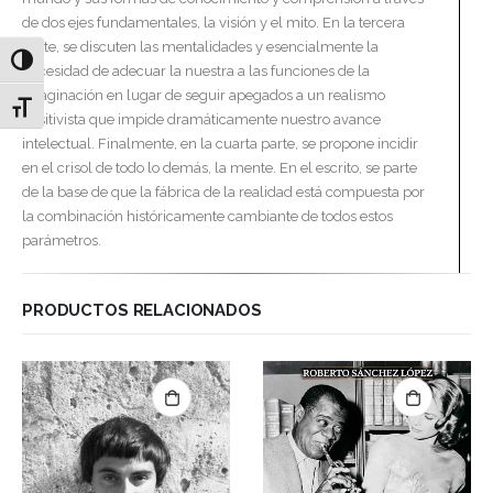
de dos ejes fundamentales, la visión y el mito. En la tercera
parte, se discuten las mentalidades y esencialmente la
Alternar alto contraste
necesidad de adecuar la nuestra a las funciones de la
imaginación en lugar de seguir apegados a un realismo
Alternar tamaño de letra
positivista que impide dramáticamente nuestro avance
intelectual. Finalmente, en la cuarta parte, se propone incidir
en el crisol de todo lo demás, la mente. En el escrito, se parte
de la base de que la fábrica de la realidad está compuesta por
la combinación históricamente cambiante de todos estos
parámetros.
PRODUCTOS RELACIONADOS