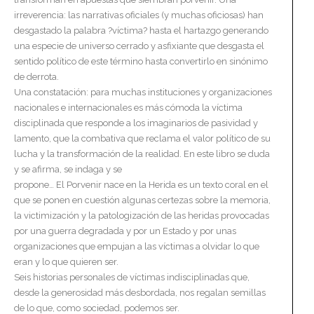
irreverencia: las narrativas oficiales (y muchas oficiosas) han
desgastado la palabra ?víctima? hasta el hartazgo generando
una especie de universo cerrado y asfixiante que desgasta el
sentido político de este término hasta convertirlo en sinónimo
de derrota.
Una constatación: para muchas instituciones y organizaciones
nacionales e internacionales es más cómoda la víctima
disciplinada que responde a los imaginarios de pasividad y
lamento, que la combativa que reclama el valor político de su
lucha y la transformación de la realidad. En este libro se duda
y se afirma, se indaga y se
propone… El Porvenir nace en la Herida es un texto coral en el
que se ponen en cuestión algunas certezas sobre la memoria,
la victimización y la patologización de las heridas provocadas
por una guerra degradada y por un Estado y por unas
organizaciones que empujan a las víctimas a olvidar lo que
eran y lo que quieren ser.
Seis historias personales de víctimas indisciplinadas que,
desde la generosidad más desbordada, nos regalan semillas
de lo que, como sociedad, podemos ser.