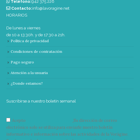
Teléfono:
‭942 375 226‬
Contacto:
info@lavoragine.net
HORARIOS
De lunes a viernes
de 10 a 13:30h. y de 17:30 a 21h.
Política de privacidad
Condiciones de contratación
Pago seguro
Atención a la usuaria
¿Donde estamos?
Suscribirse a nuestro boletín semanal
Acepto
condiciones y términos
Su dirección de correo
electrónico solo se utiliza para enviarle nuestro boletín
informativo e información sobre las actividades de la Vorágine.