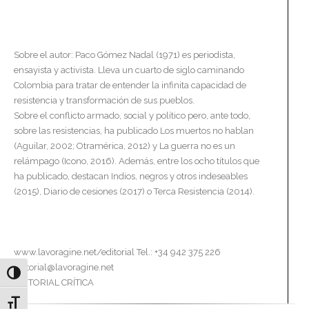
Sobre el autor: Paco Gómez Nadal (1971) es periodista,
ensayista y activista. Lleva un cuarto de siglo caminando
Colombia para tratar de entender la infinita capacidad de
resistencia y transformación de sus pueblos.
Sobre el conflicto armado, social y político pero, ante todo,
sobre las resistencias, ha publicado Los muertos no hablan
(Aguilar, 2002; Otramérica, 2012) y La guerra no es un
relámpago (Icono, 2016). Además, entre los ocho títulos que
ha publicado, destacan Indios, negros y otros indeseables
(2015), Diario de cesiones (2017) o Terca Resistencia (2014).
www.lavoragine.net/editorial Tel.: +34 942 375 226
editorial@lavoragine.net
Alternar alto contraste
EDITORIAL CRÍTICA
Alternar tamaño de letra