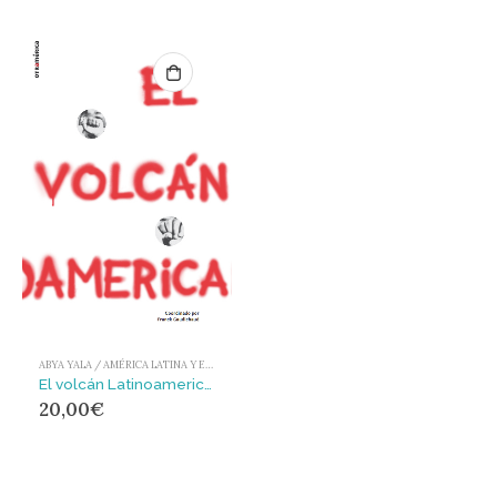
ABYA YALA / AMÉRICA LATINA Y EL CARIBE
El volcán Latinoamericano
20,00
€