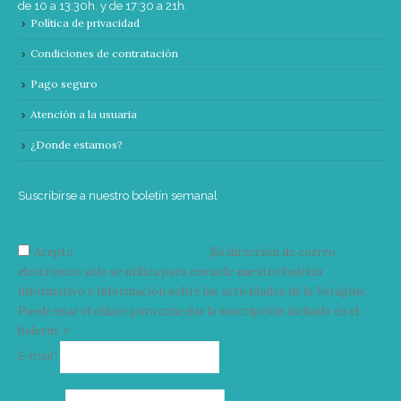
de 10 a 13:30h. y de 17:30 a 21h.
Política de privacidad
Condiciones de contratación
Pago seguro
Atención a la usuaria
¿Donde estamos?
Suscribirse a nuestro boletín semanal
Acepto
condiciones y términos
Su dirección de correo
electrónico solo se utiliza para enviarle nuestro boletín
informativo e información sobre las actividades de la Vorágine.
Puede usar el enlace para cancelar la suscripción incluido en el
boletín. >
Correo
E-mail*
electrónico