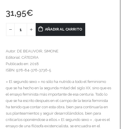
31,95
€
AÑADIR AL CARRITO
Autor: DE BEAUVOIR, SIMONE
Editorial: CÁTEDRA
Publicado en: 2018
ISBN: 978-84-376-3736-5
» El segundo sexo » no sólo ha nutrido a todo el feminismo
que se ha hecho en la segunda mitad del siglo XX, sino que es
el ensayo feminista más importante de esa centuria. Todo lo
que se ha escrito después en el campo de la teoría feminista
ha tenido que contar con esta obra, bien para continuarla en
sus planteamientos y seguir desarrollándolos, bien para
criticarlos oponiéndose a ellos.» El segundo sexo » , que es el
ensayo de una filósofa existencialista, se encuadra en el