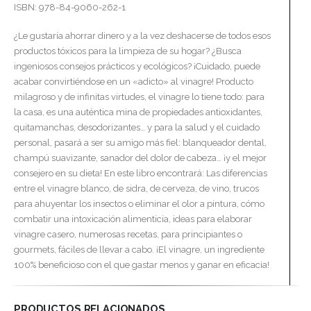
ISBN: 978-84-9060-262-1
¿Le gustaría ahorrar dinero y a la vez deshacerse de todos esos
productos tóxicos para la limpieza de su hogar? ¿Busca
ingeniosos consejos prácticos y ecológicos? ¡Cuidado, puede
acabar convirtiéndose en un «adicto» al vinagre! Producto
milagroso y de infinitas virtudes, el vinagre lo tiene todo: para
la casa, es una auténtica mina de propiedades antioxidantes,
quitamanchas, desodorizantes… y para la salud y el cuidado
personal, pasará a ser su amigo más fiel: blanqueador dental,
champú suavizante, sanador del dolor de cabeza… ¡y el mejor
consejero en su dieta! En este libro encontrará: Las diferencias
entre el vinagre blanco, de sidra, de cerveza, de vino, trucos
para ahuyentar los insectos o eliminar el olor a pintura, cómo
combatir una intoxicación alimenticia, ideas para elaborar
vinagre casero, numerosas recetas, para principiantes o
gourmets, fáciles de llevar a cabo. ¡El vinagre, un ingrediente
100% beneficioso con el que gastar menos y ganar en eficacia!
PRODUCTOS RELACIONADOS