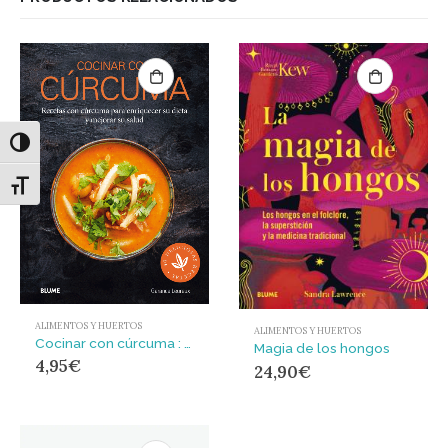
Alternar alto contraste
Alternar tamaño de letra
ALIMENTOS Y HUERTOS
ALIMENTOS Y HUERTOS
Cocinar con cúrcuma : Recetas con cúrcuma para enriquecer su dieta y mejorar su salud
Magia de los hongos
4,95
€
24,90
€