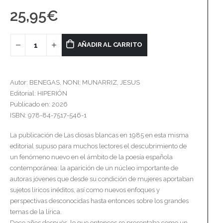
25,95
€
AÑADIR AL CARRITO
Autor: BENEGAS, NONI; MUNARRIZ, JESUS
Editorial: HIPERIÓN
Publicado en: 2026
ISBN: 978-84-7517-546-1
La publicación de Las diosas blancas en 1985 en esta misma
editorial supuso para muchos lectores el descubrimiento de
un fenómeno nuevo en el ámbito de la poesía española
contemporánea: la aparición de un núcleo importante de
autoras jóvenes que desde su condición de mujeres aportaban
sujetos líricos inéditos, así como nuevos enfoques y
perspectivas desconocidas hasta entonces sobre los grandes
temas de la lírica.
Doce años después, lo que entonces se presentaba como un