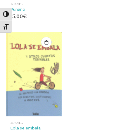
INFANTIL
Punano
Alternar alto contraste
15,00
€
Alternar tamaño de letra
INFANTIL
Lola se embala