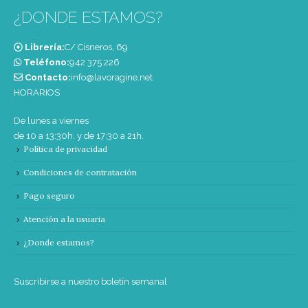
¿DONDE ESTAMOS?
Librería:
C/ Cisneros, 69
Teléfono:
‭942 375 226‬
Contacto:
info@lavoragine.net
HORARIOS
De lunes a viernes
de 10 a 13:30h. y de 17:30 a 21h.
Política de privacidad
Condiciones de contratación
Pago seguro
Atención a la usuaria
¿Donde estamos?
Suscribirse a nuestro boletín semanal