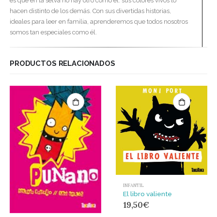
es que en la selva no hay otro como él: sus colores vivos lo
hacen distinto de los demás. Con sus divertidas historias,
ideales para leer en familia, aprenderemos que todos nosotros
somos tan especiales como él.
PRODUCTOS RELACIONADOS
INFANTIL
El libro valiente
19,50
€