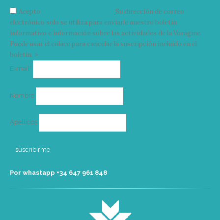
Acepto
condiciones y términos
Su dirección de correo
electrónico solo se utiliza para enviarle nuestro boletín
informativo e información sobre las actividades de la Vorágine.
Puede usar el enlace para cancelar la suscripción incluido en el
boletín. >
Correo
E-mail*
electrónico
Nombre
Apellidos
Por whastapp +34 ‭647 961 848‬