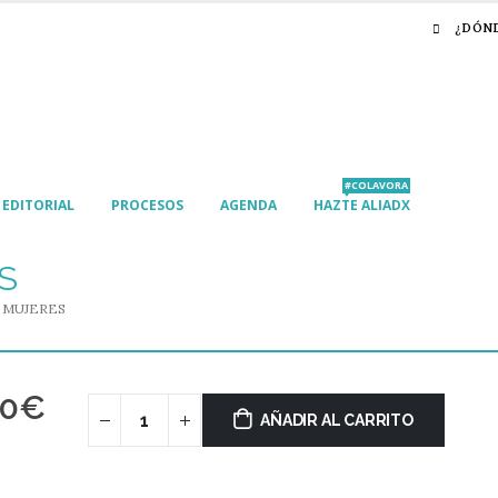
¿DÓN
#COLAVORA
EDITORIAL
PROCESOS
AGENDA
HAZTE ALIADX
S
 MUJERES
00
€
AÑADIR AL CARRITO