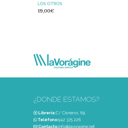
LOS OTROS
19,00
€
¿DONDE ESTAMOS?
Librería:
C/ Cisneros, 69
Teléfono:
‭942 375 226‬
Contacto:
info@lavoragine.net