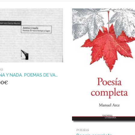
AS
ARENA Y NADA. POEMAS DE VARIO TIEMPO Y LUGAR
00
€
POESÍAS