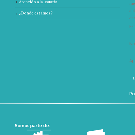
Atención a la usuaria
nu
ac
¿Donde estamos?
can
E-
N
Ap
Po
Somos parte de: