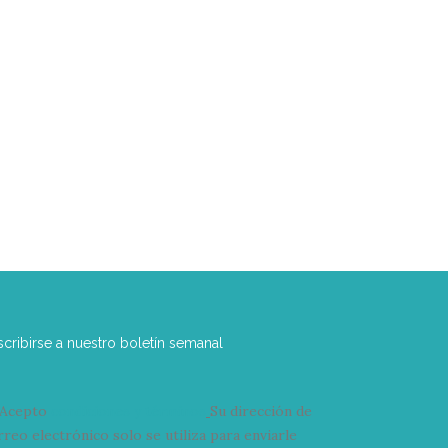
scribirse a nuestro boletín semanal
Acepto
condiciones y términos
Su dirección de
rreo electrónico solo se utiliza para enviarle