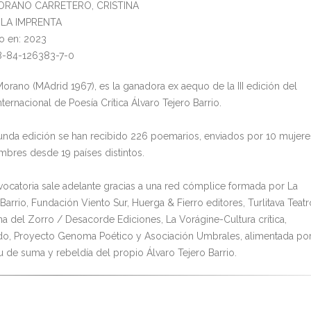
MORANO CARRETERO, CRISTINA
l: LA IMPRENTA
o en: 2023
8-84-126383-7-0
Morano (MAdrid 1967), es la ganadora ex aequo de la III edición del
ternacional de Poesía Crítica Álvaro Tejero Barrio.
unda edición se han recibido 226 poemarios, enviados por 10 mujere
mbres desde 19 países distintos.
vocatoria sale adelante gracias a una red cómplice formada por La
Barrio, Fundación Viento Sur, Huerga & Fierro editores, Turlitava Teatr
na del Zorro / Desacorde Ediciones, La Vorágine-Cultura crítica,
o, Proyecto Genoma Poético y Asociación Umbrales, alimentada po
tu de suma y rebeldía del propio Álvaro Tejero Barrio.