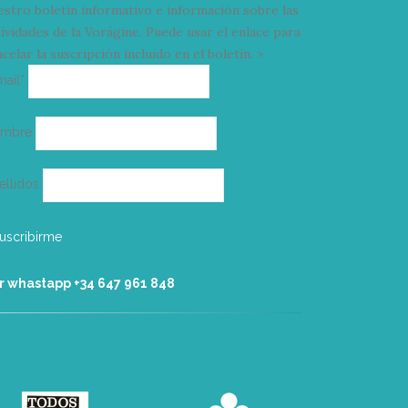
estro boletín informativo e información sobre las
tividades de la Vorágine. Puede usar el enlace para
celar la suscripción incluido en el boletín. >
Correo
mail*
electrónico
ombre
ellidos
r whastapp +34 ‭647 961 848‬