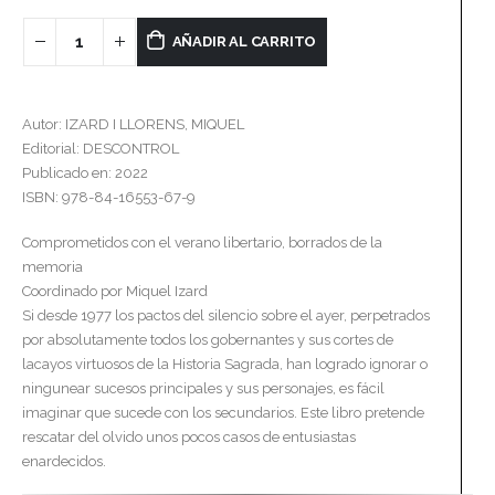
AÑADIR AL CARRITO
Autor: IZARD I LLORENS, MIQUEL
Editorial: DESCONTROL
Publicado en: 2022
ISBN: 978-84-16553-67-9
Comprometidos con el verano libertario, borrados de la
memoria
Coordinado por Miquel Izard
Si desde 1977 los pactos del silencio sobre el ayer, perpetrados
por absolutamente todos los gobernantes y sus cortes de
lacayos virtuosos de la Historia Sagrada, han logrado ignorar o
ningunear sucesos principales y sus personajes, es fácil
imaginar que sucede con los secundarios. Este libro pretende
rescatar del olvido unos pocos casos de entusiastas
enardecidos.