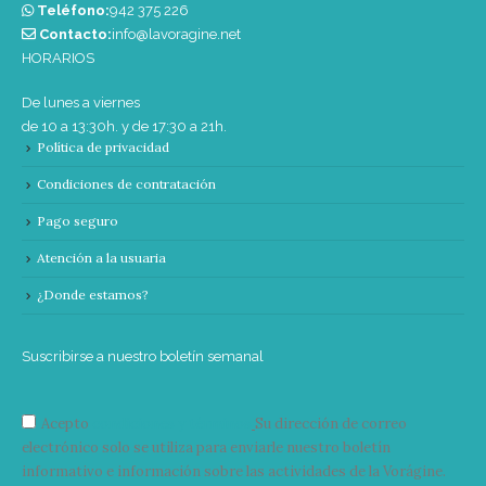
Teléfono:
‭942 375 226‬
Contacto:
info@lavoragine.net
HORARIOS
De lunes a viernes
de 10 a 13:30h. y de 17:30 a 21h.
Política de privacidad
Condiciones de contratación
Pago seguro
Atención a la usuaria
¿Donde estamos?
Suscribirse a nuestro boletín semanal
Acepto
condiciones y términos
Su dirección de correo
electrónico solo se utiliza para enviarle nuestro boletín
informativo e información sobre las actividades de la Vorágine.