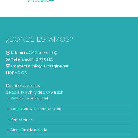
¿DONDE ESTAMOS?
Librería:
C/ Cisneros, 69
Teléfono:
‭942 375 226‬
Contacto:
info@lavoragine.net
HORARIOS
De lunes a viernes
de 10 a 13:30h. y de 17:30 a 21h.
Política de privacidad
Condiciones de contratación
Pago seguro
Atención a la usuaria