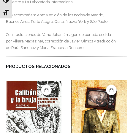
Alternar alto contraste
Silvestre y La Laboratoria Internacional.
Alternar tamaño de letra
Con acompañamiento y edición de los nodos de Madrid,
Buenos Aires, Porto Alegre, Quito, Nueva York y São Paulo.
Con ilustraciones de Vane Julián (imagen de portada cedida
por Pikara Magazine), corrección de Javier Olmos y traducción
de Raúl Sánchez y María Francisca Roncero.
PRODUCTOS RELACIONADOS