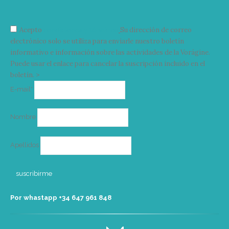
Acepto
condiciones y términos
Su dirección de correo
electrónico solo se utiliza para enviarle nuestro boletín
informativo e información sobre las actividades de la Vorágine.
Puede usar el enlace para cancelar la suscripción incluido en el
boletín. >
Correo
E-mail*
electrónico
Nombre
Apellidos
Por whastapp +34 ‭647 961 848‬