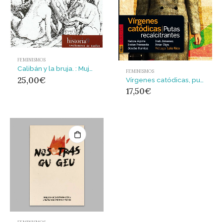
FEMINISMOS
Calibán y la bruja. : Mujeres, cuerpo y acumulación originaria
FEMINISMOS
25,00
€
Vírgenes catódicas, putas recalcitrantes
17,50
€