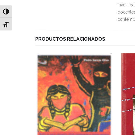
investiga
docentes 
Alternar alto contraste
contemp
Alternar tamaño de letra
PRODUCTOS RELACIONADOS