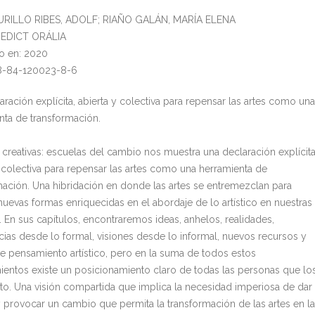
MURILLO RIBES, ADOLF; RIAÑO GALÁN, MARÍA ELENA
l: EDICT ORÁLIA
o en: 2020
78-84-120023-8-6
ración explícita, abierta y colectiva para repensar las artes como una
nta de transformación.
 creativas: escuelas del cambio nos muestra una declaración explícita
y colectiva para repensar las artes como una herramienta de
mación. Una hibridación en donde las artes se entremezclan para
nuevas formas enriquecidas en el abordaje de lo artístico en nuestras
. En sus capítulos, encontraremos ideas, anhelos, realidades,
cias desde lo formal, visiones desde lo informal, nuevos recursos y
e pensamiento artístico, pero en la suma de todos estos
ientos existe un posicionamiento claro de todas las personas que lo
ito. Una visión compartida que implica la necesidad imperiosa de dar
 y provocar un cambio que permita la transformación de las artes en la