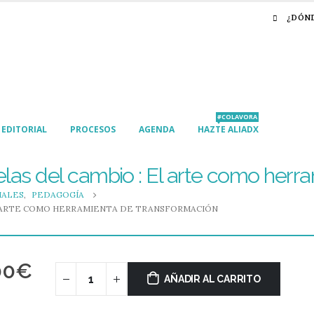
¿DÓN
#COLAVORA
EDITORIAL
PROCESOS
AGENDA
HAZTE ALIADX
las del cambio : El arte como herr
IALES
,
PEDAGOGÍA
L ARTE COMO HERRAMIENTA DE TRANSFORMACIÓN
00
€
AÑADIR AL CARRITO