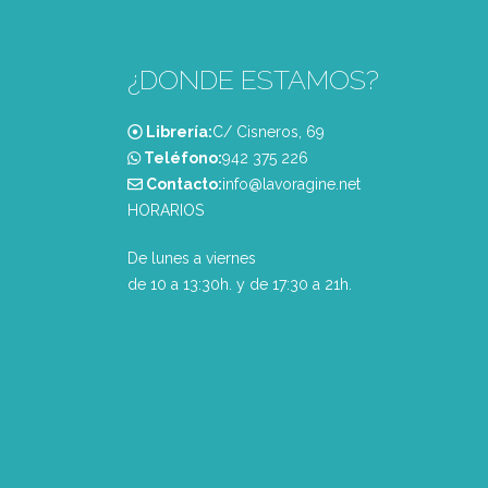
¿DONDE ESTAMOS?
Librería:
C/ Cisneros, 69
Teléfono:
‭942 375 226‬
Contacto:
info@lavoragine.net
HORARIOS
De lunes a viernes
de 10 a 13:30h. y de 17:30 a 21h.