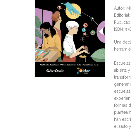
Autor: 
Editoria
Publicad
ISBN: 9
Una decla
herramie
Escuelas
abierta 
transfor
generar 
escuelas
experien
formas d
planteam
han escr
el salto