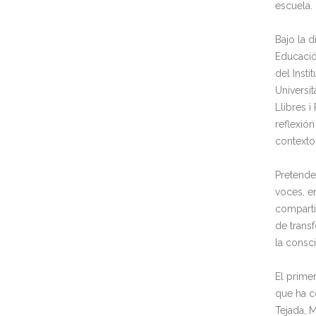
escuela.
Bajo la 
Educació
del Insti
Universit
Llibres 
reflexión
contexto
Pretende
voces, e
comparti
de trans
la consc
El prime
que ha c
Tejada, 