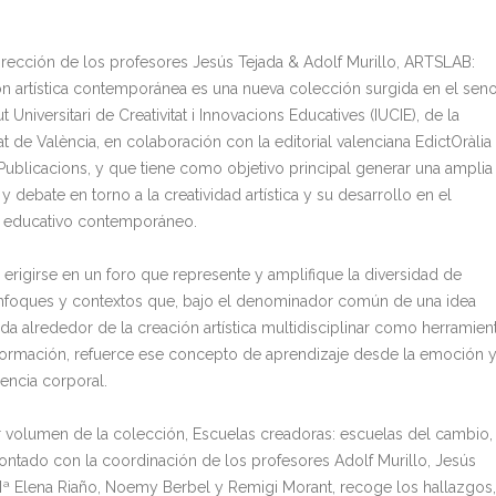
dirección de los profesores Jesús Tejada & Adolf Murillo, ARTSLAB:
n artística contemporánea es una nueva colección surgida en el sen
tut Universitari de Creativitat i Innovacions Educatives (IUCIE), de la
at de València, en colaboración con la editorial valenciana EdictOràlia
i Publicacions, y que tiene como objetivo principal generar una amplia
 y debate en torno a la creatividad artística y su desarrollo en el
 educativo contemporáneo.
 erigirse en un foro que represente y amplifique la diversidad de
nfoques y contextos que, bajo el denominador común de una idea
da alrededor de la creación artística multidisciplinar como herramien
formación, refuerce ese concepto de aprendizaje desde la emoción 
iencia corporal.
r volumen de la colección, Escuelas creadoras: escuelas del cambio,
ontado con la coordinación de los profesores Adolf Murillo, Jesús
Mª Elena Riaño, Noemy Berbel y Remigi Morant, recoge los hallazgos,