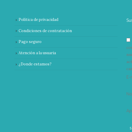
Política de privacidad
Su
Condiciones de contratación
Pago seguro
co
Atención a la usuaria
nu
ac
¿Donde estamos?
can
E-
N
Ap