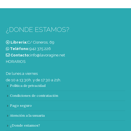
¿DONDE ESTAMOS?
Librería:
C/ Cisneros, 69
Teléfono:
‭942 375 226‬
Contacto:
info@lavoragine.net
HORARIOS
De lunes a viernes
de 10 a 13:30h. y de 17:30 a 21h.
Política de privacidad
Condiciones de contratación
Pago seguro
Atención a la usuaria
¿Donde estamos?