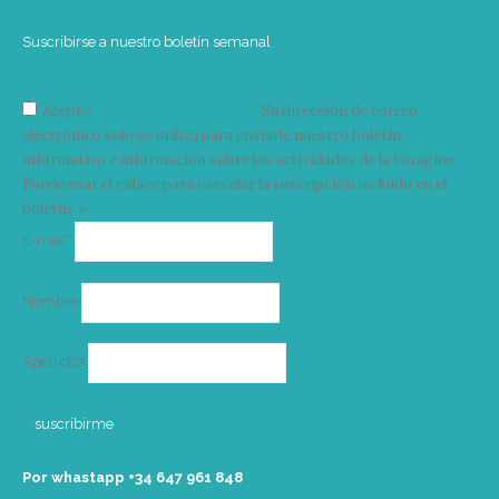
Suscribirse a nuestro boletín semanal
Acepto
condiciones y términos
Su dirección de correo
electrónico solo se utiliza para enviarle nuestro boletín
informativo e información sobre las actividades de la Vorágine.
Puede usar el enlace para cancelar la suscripción incluido en el
boletín. >
Correo
E-mail*
electrónico
Nombre
Apellidos
Por whastapp +34 ‭647 961 848‬