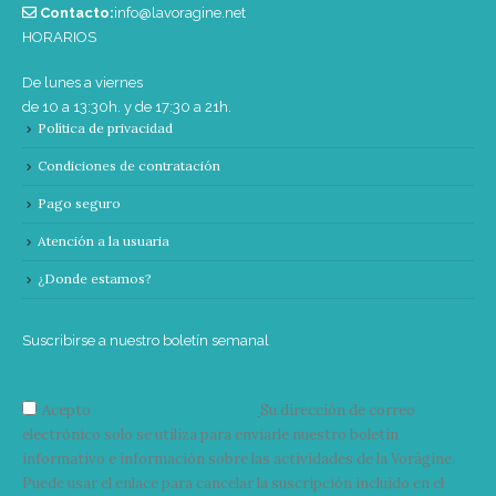
Contacto:
info@lavoragine.net
HORARIOS
De lunes a viernes
de 10 a 13:30h. y de 17:30 a 21h.
Política de privacidad
Condiciones de contratación
Pago seguro
Atención a la usuaria
¿Donde estamos?
Suscribirse a nuestro boletín semanal
Acepto
condiciones y términos
Su dirección de correo
electrónico solo se utiliza para enviarle nuestro boletín
informativo e información sobre las actividades de la Vorágine.
Puede usar el enlace para cancelar la suscripción incluido en el