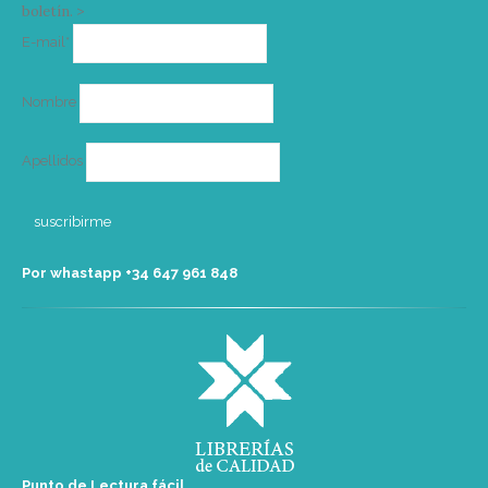
boletín. >
Correo
E-mail*
electrónico
Nombre
Apellidos
Por whastapp +34 ‭647 961 848‬
Punto de Lectura fácil