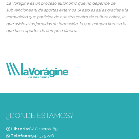
La Vorágine es un proceso autónomo que no depende de
subvenciones ni de aportes externos. Si esto es así es gracias a la
comunidad que participa de nuestro centro de cultura crítica, la
que asiste a las jornadas de formación, la que compra libros o la
que hace aportes de tiempo o dinero.
¿DONDE ESTAMOS?
Librería:
C/ Cisneros, 69
Teléfono:
‭942 375 226‬