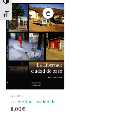
Alternar alto contraste
Alternar tamaño de letra
POESÍAS
La libertad : ciudad de paso
8,00
€