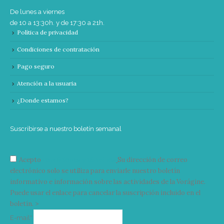
De lunes a viernes
de 10 a 13:30h. y de 17:30 a 21h.
Política de privacidad
Condiciones de contratación
Pago seguro
Atención a la usuaria
¿Donde estamos?
Suscribirse a nuestro boletín semanal
Acepto
condiciones y términos
Su dirección de correo
electrónico solo se utiliza para enviarle nuestro boletín
informativo e información sobre las actividades de la Vorágine.
Puede usar el enlace para cancelar la suscripción incluido en el
boletín. >
Correo
E-mail*