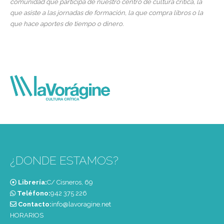
comunidad que participa de nuestro centro de cultura crítica, la
que asiste a las jornadas de formación, la que compra libros o la
que hace aportes de tiempo o dinero.
¿DONDE ESTAMOS?
Librería:
C/ Cisneros, 69
Teléfono:
‭942 375 226‬
Contacto:
info@lavoragine.net
HORARIOS