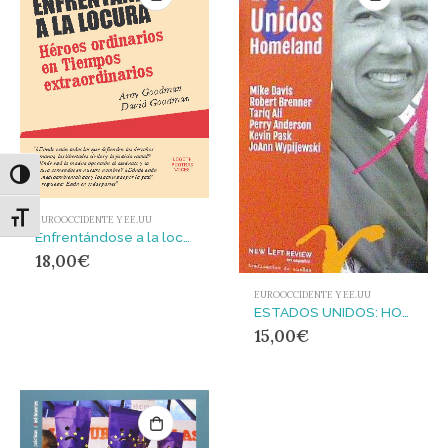
Alternar alto contraste
Alternar tamaño de letra
EUROOCCIDENTE Y EE.UU
Enfrentándose a la locura
18,00
€
EUROOCCIDENTE Y EE.UU
ESTADOS UNIDOS: HOMELAND
15,00
€