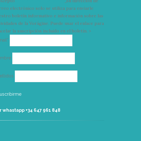
Acepto
condiciones y términos
Su dirección de
rreo electrónico solo se utiliza para enviarle
estro boletín informativo e información sobre las
tividades de la Vorágine. Puede usar el enlace para
celar la suscripción incluido en el boletín. >
Correo
mail*
electrónico
ombre
ellidos
r whastapp +34 ‭647 961 848‬