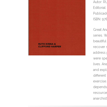
Autor: 
Editoria
Publicad
ISBN: 97
Great Ana
series. W
beautiful
recover s
address 
were spec
lives. A
and expl
different
exercise
depends 
resources
anarchist