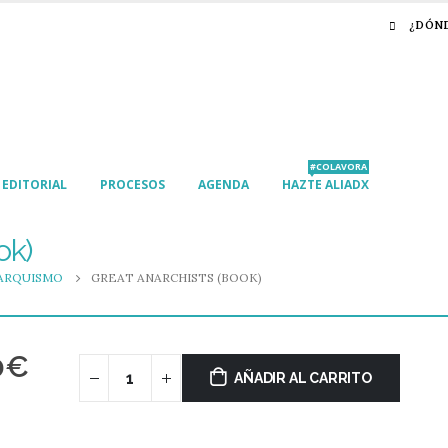
¿DÓN
#COLAVORA
EDITORIAL
PROCESOS
AGENDA
HAZTE ALIADX
ok)
ARQUISMO
GREAT ANARCHISTS (BOOK)
0
€
AÑADIR AL CARRITO