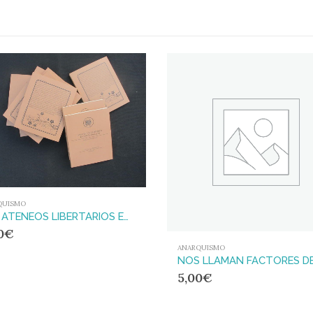
QUISMO
LOS ATENEOS LIBERTARIOS EN ESPAÑA (1931-1939)
0
€
ANARQUISMO
5,00
€