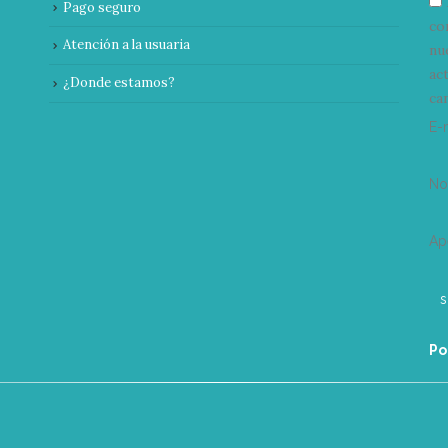
Pago seguro
co
Atención a la usuaria
nu
ac
¿Donde estamos?
can
E-
N
Ap
Po