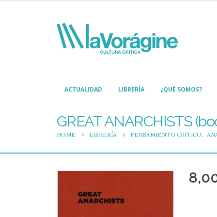
ACTUALIDAD
LIBRERÍA
¿QUÉ SOMOS?
GREAT ANARCHISTS (bo
HOME
LIBRERÍA
PENSAMIENTO CRÍTICO
,
AN
8,0