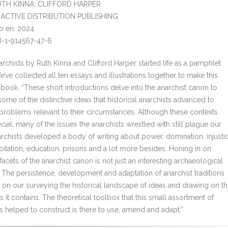
RUTH KINNA; CLIFFORD HARPER
l: ACTIVE DISTRIBUTION PUBLISHING
o en: 2024
8-1-914567-47-6
rchists by Ruth Kinna and Clifford Harper started life as a pamphlet
e’ve collected all ten essays and illustrations together to make this
 book. “These short introductions delve into the anarchist canon to
ome of the distinctive ideas that historical anarchists advanced to
problems relevant to their circumstances. Although these contexts
ial, many of the issues the anarchists wrestled with still plague our
narchists developed a body of writing about power, domination, injusti
oitation, education, prisons and a lot more besides. Honing in on
 facets of the anarchist canon is not just an interesting archaeological
. The persistence, development and adaptation of anarchist traditions
on our surveying the historical landscape of ideas and drawing on t
 it contains. The theoretical toolbox that this small assortment of
s helped to construct is there to use, amend and adapt.”