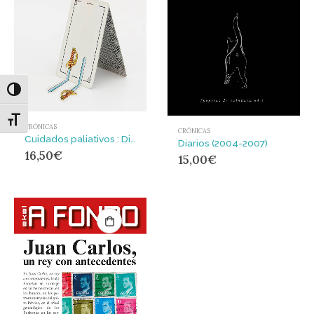
Alternar alto contraste
Alternar tamaño de letra
CRÓNICAS
CRÓNICAS
Cuidados paliativos : Diarios
Diarios (2004-2007)
16,50
€
15,00
€