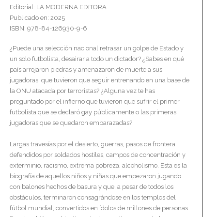
Editorial: LA MODERNA EDITORA
Publicado en: 2025
ISBN: 978-84-126930-9-6
¿Puede una selección nacional retrasar un golpe de Estado y
un solo futbolista, desairar a todo un dictador? ¿Sabes en qué
país arrojaron piedras y amenazaron de muerte a sus
jugadoras, que tuvieron que seguir entrenando en una base de
la ONU atacada por terroristas? ¿Alguna vez te has
preguntado por el infierno que tuvieron que sufrir el primer
futbolista que se declaró gay públicamente o las primeras
jugadoras que se quedaron embarazadas?
Largas travesías por el desierto, guerras, pasos de frontera
defendidos por soldados hostiles, campos de concentración y
exterminio, racismo, extrema pobreza, alcoholismo. Esta es la
biografía de aquellos niños y niñas que empezaron jugando
con balones hechos de basura y que, a pesar de todos los
obstáculos, terminaron consagrándose en los templos del
fútbol mundial, convertidos en ídolos de millones de personas.