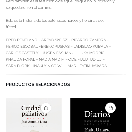
Pero también es el testimonio de aquellos que no lo lograron y
se quedaron en el camino.
Esta es la historia de los auténticos héroes y heroínas del
fútbol.
FRED PENTLAND – ÁRPÁD WEISZ – RICARDO ZAMORA –
PERICO ESCOBAL FERENC PUSKÁS – LADISLAO KUBALA –
CARLOS CASZELY – JUSTIN FASHANU – LUKA MODRIC –
KHALIDA POPAL – NADIA NADIM – ODE FULUTUDILU –
SARA BJÖRK – IÑAKI Y NICO WILLIAMS – FATIM JAWARA
PRODUCTOS RELACIONADOS