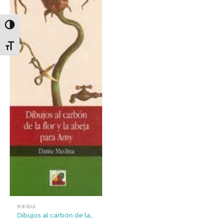
Alternar alto contraste
Alternar tamaño de letra
POESÍAS
Dibujos al carbón de la flor y la abeja para Amy