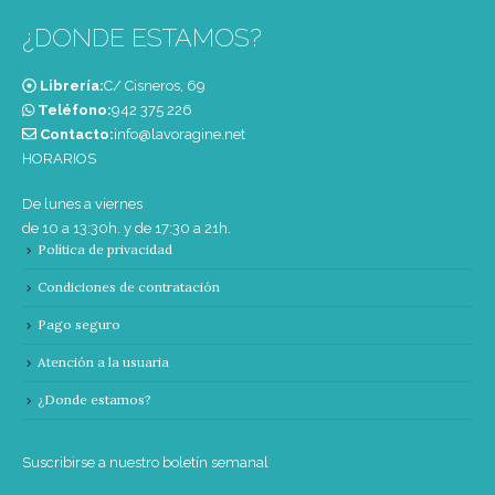
¿DONDE ESTAMOS?
Librería:
C/ Cisneros, 69
Teléfono:
‭942 375 226‬
Contacto:
info@lavoragine.net
HORARIOS
De lunes a viernes
de 10 a 13:30h. y de 17:30 a 21h.
Política de privacidad
Condiciones de contratación
Pago seguro
Atención a la usuaria
¿Donde estamos?
Suscribirse a nuestro boletín semanal