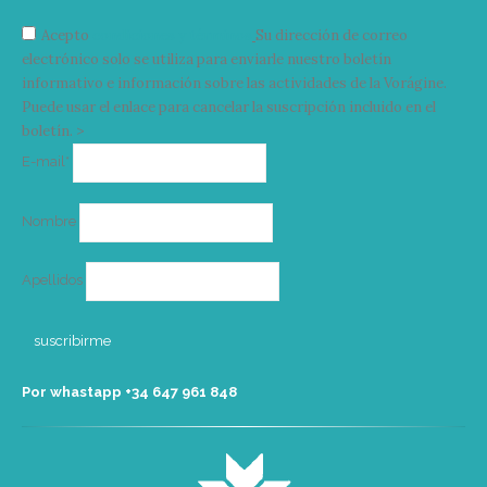
Acepto
condiciones y términos
Su dirección de correo
electrónico solo se utiliza para enviarle nuestro boletín
informativo e información sobre las actividades de la Vorágine.
Puede usar el enlace para cancelar la suscripción incluido en el
boletín. >
Correo
E-mail*
electrónico
Nombre
Apellidos
Por whastapp +34 ‭647 961 848‬