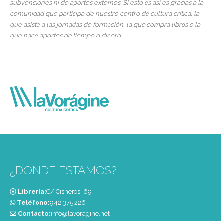
subvenciones ni de aportes externos. Si esto es así es gracias a la
comunidad que participa de nuestro centro de cultura crítica, la
que asiste a las jornadas de formación, la que compra libros o la
que hace aportes de tiempo o dinero.
¿DONDE ESTAMOS?
Librería:
C/ Cisneros, 69
Teléfono:
‭942 375 226‬
Contacto:
info@lavoragine.net