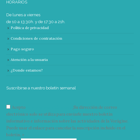
HORARIOS
De lunes a viernes
de 10 a 13:30h. y de 17:30 a 21h.
Política de privacidad
Condiciones de contratación
Pago seguro
Atención a la usuaria
¿Donde estamos?
Suscribirse a nuestro boletín semanal
Acepto
condiciones y términos
Su dirección de correo
electrónico solo se utiliza para enviarle nuestro boletín
informativo e información sobre las actividades de la Vorágine.
Puede usar el enlace para cancelar la suscripción incluido en el
boletín. >