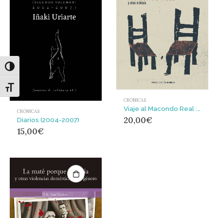
Alternar alto contraste
Alternar tamaño de letra
CRÓNICAS
Viaje al Macondo Real : y otras crónicas
CRÓNICAS
20,00
€
Diarios (2004-2007)
15,00
€