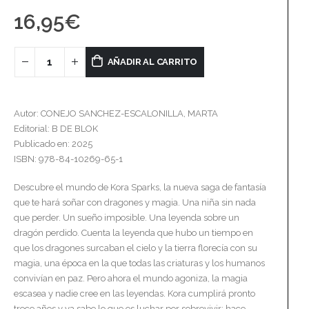
16,95
€
AÑADIR AL CARRITO
Autor: CONEJO SANCHEZ-ESCALONILLA, MARTA
Editorial: B DE BLOK
Publicado en: 2025
ISBN: 978-84-10269-65-1
Descubre el mundo de Kora Sparks, la nueva saga de fantasía
que te hará soñar con dragones y magia. Una niña sin nada
que perder. Un sueño imposible. Una leyenda sobre un
dragón perdido. Cuenta la leyenda que hubo un tiempo en
que los dragones surcaban el cielo y la tierra florecía con su
magia, una época en la que todas las criaturas y los humanos
convivían en paz. Pero ahora el mundo agoniza, la magia
escasea y nadie cree en las leyendas. Kora cumplirá pronto
trece años y ya sabe lo que es luchar por sobrevivir; hace