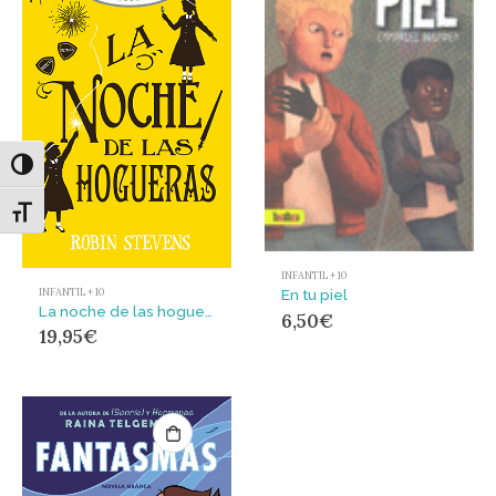
Alternar alto contraste
Alternar tamaño de letra
INFANTIL + 10
INFANTIL + 10
En tu piel
La noche de las hogueras (Cozy Mystery Juvenil)
6,50
€
19,95
€