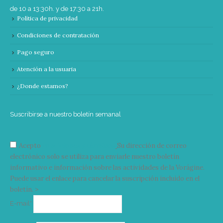
de 10 a 13:30h. y de 17:30 a 21h.
Política de privacidad
Condiciones de contratación
Pago seguro
Atención a la usuaria
¿Donde estamos?
Suscribirse a nuestro boletín semanal
Acepto
condiciones y términos
Su dirección de correo
electrónico solo se utiliza para enviarle nuestro boletín
informativo e información sobre las actividades de la Vorágine.
Puede usar el enlace para cancelar la suscripción incluido en el
boletín. >
Correo
E-mail*
electrónico