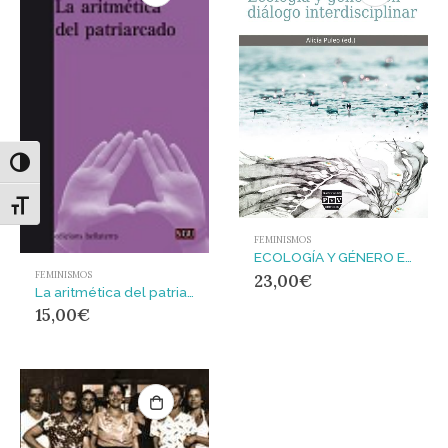
Alternar alto contraste
Alternar tamaño de letra
FEMINISMOS
ECOLOGÍA Y GÉNERO EN DIÁLOGO INTERDISCIPLINAR
FEMINISMOS
23,00
€
La aritmética del patriarcado
15,00
€