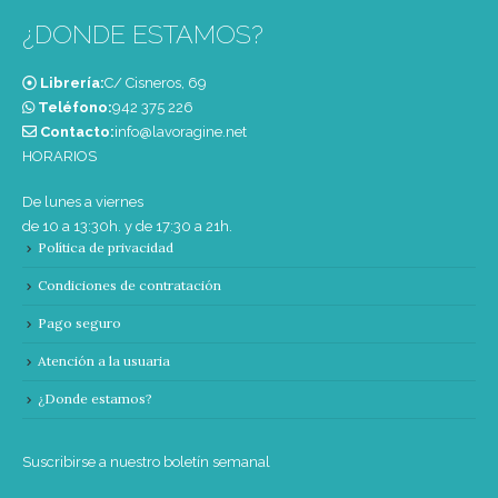
¿DONDE ESTAMOS?
Librería:
C/ Cisneros, 69
Teléfono:
‭942 375 226‬
Contacto:
info@lavoragine.net
HORARIOS
De lunes a viernes
de 10 a 13:30h. y de 17:30 a 21h.
Política de privacidad
Condiciones de contratación
Pago seguro
Atención a la usuaria
¿Donde estamos?
Suscribirse a nuestro boletín semanal