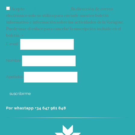
Acepto
condiciones y términos
Su dirección de correo
electrónico solo se utiliza para enviarle nuestro boletín
informativo e información sobre las actividades de la Vorágine.
Puede usar el enlace para cancelar la suscripción incluido en el
boletín. >
Correo
E-mail*
electrónico
Nombre
Apellidos
Por whastapp +34 ‭647 961 848‬