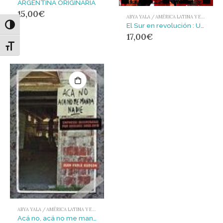
ARGENTINA ORIGINARIA
15,00
€
ABYA YALA / AMÉRICA LATINA Y EL CARIBE
El Sur en revolución : Una mirada a la Venezuela bolivariana
Alternar alto contraste
17,00
€
Alternar tamaño de letra
ABYA YALA / AMÉRICA LATINA Y EL CARIBE
Acá no, acá no me manda nadie. Empresas recuperadas por obreros 2000-2010.