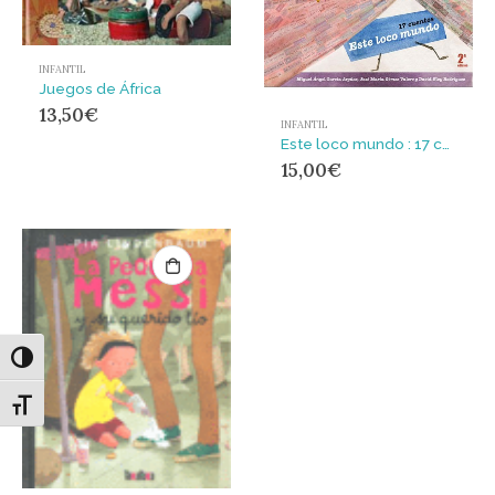
INFANTIL
Juegos de África
13,50
€
INFANTIL
Este loco mundo : 17 cuentos
15,00
€
Alternar alto contraste
Alternar tamaño de letra