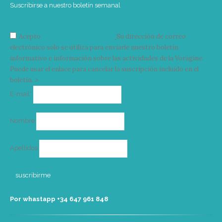
Suscribirse a nuestro boletín semanal
Acepto
condiciones y términos
Su dirección de correo
electrónico solo se utiliza para enviarle nuestro boletín
informativo e información sobre las actividades de la Vorágine.
Puede usar el enlace para cancelar la suscripción incluido en el
boletín. >
Correo
E-mail*
electrónico
Nombre
Apellidos
Por whastapp +34 ‭647 961 848‬