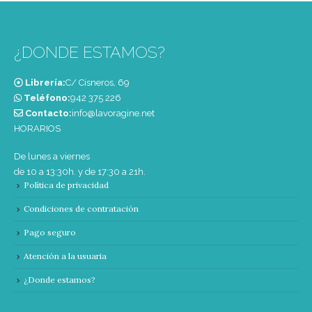
¿DONDE ESTAMOS?
Librería:
C/ Cisneros, 69
Teléfono:
‭942 375 226‬
Contacto:
info@lavoragine.net
HORARIOS
De lunes a viernes
de 10 a 13:30h. y de 17:30 a 21h.
Política de privacidad
Condiciones de contratación
Pago seguro
Atención a la usuaria
¿Donde estamos?