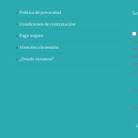
Política de privacidad
Su
Condiciones de contratación
Pago seguro
co
Atención a la usuaria
nu
ac
¿Donde estamos?
can
E-
N
Ap