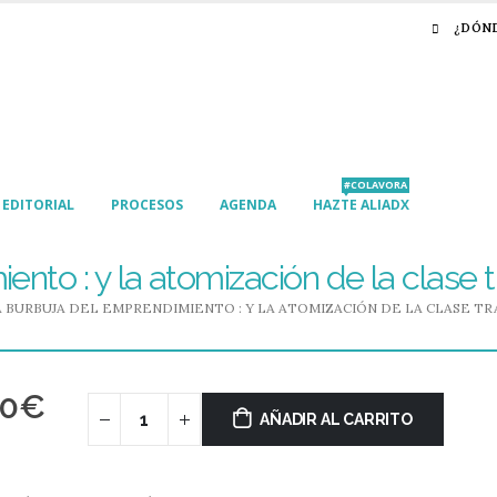
¿DÓN
#COLAVORA
EDITORIAL
PROCESOS
AGENDA
HAZTE ALIADX
nto : y la atomización de la clase 
A BURBUJA DEL EMPRENDIMIENTO : Y LA ATOMIZACIÓN DE LA CLASE T
00
€
AÑADIR AL CARRITO