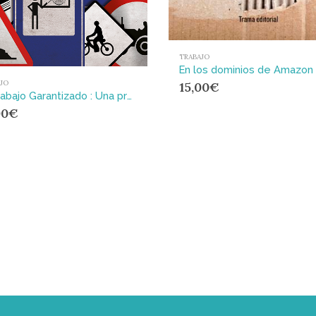
TRABAJO
JO
15,00
€
El Trabajo Garantizado : Una propuesta necesaria frente al desempleo y la precarización
00
€