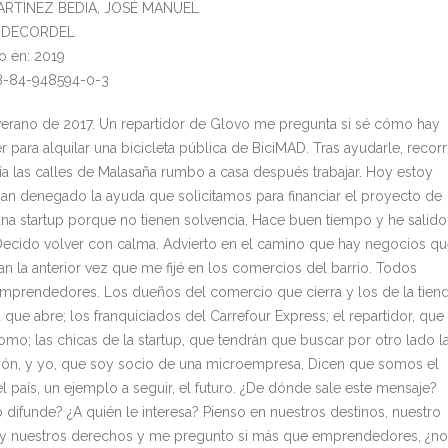
MARTÍNEZ BEDIA, JOSÉ MANUEL
l: DECORDEL
o en: 2019
78-84-948594-0-3
verano de 2017. Un repartidor de Glovo me pregunta si sé cómo hay
 para alquilar una bicicleta pública de BiciMAD. Tras ayudarle, recor
ía las calles de Malasaña rumbo a casa después trabajar. Hoy estoy
Han denegado la ayuda que solicitamos para financiar el proyecto de
 una startup porque no tienen solvencia. Hace buen tiempo y he salido
Decido volver con calma. Advierto en el camino que hay negocios q
an la anterior vez que me fijé en los comercios del barrio. Todos
prendedores. Los dueños del comercio que cierra y los de la tien
que abre; los franquiciados del Carrefour Express; el repartidor, que
omo; las chicas de la startup, que tendrán que buscar por otro lado l
ción, y yo, que soy socio de una microempresa. Dicen que somos el
l país, un ejemplo a seguir, el futuro. ¿De dónde sale este mensaje?
o difunde? ¿A quién le interesa? Pienso en nuestros destinos, nuestro
a y nuestros derechos y me pregunto si más que emprendedores, ¿no