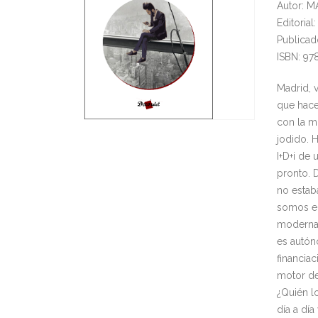
Autor: 
Editoria
Publicad
ISBN: 9
Madrid, 
que hacer
con la m
jodido. 
I+D+i de
pronto. 
no estab
somos em
moderna 
es autón
financia
motor de
¿Quién l
día a dí