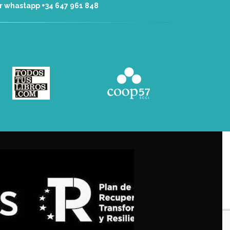
r whastapp +34 ‭647 961 848‬