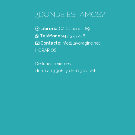
¿DONDE ESTAMOS?
Librería:
C/ Cisneros, 69
Teléfono:
‭942 375 226‬
Contacto:
info@lavoragine.net
HORARIOS
De lunes a viernes
de 10 a 13:30h. y de 17:30 a 21h.