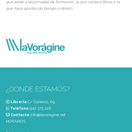
que asiste a las jornadas de formación, la que compra libros o la
que hace aportes de tiempo o dinero.
¿DONDE ESTAMOS?
Librería:
C/ Cisneros, 69
Teléfono:
‭942 375 226‬
Contacto:
info@lavoragine.net
HORARIOS