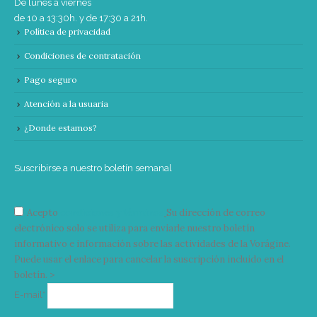
De lunes a viernes
de 10 a 13:30h. y de 17:30 a 21h.
Política de privacidad
Condiciones de contratación
Pago seguro
Atención a la usuaria
¿Donde estamos?
Suscribirse a nuestro boletín semanal
Acepto
condiciones y términos
Su dirección de correo
electrónico solo se utiliza para enviarle nuestro boletín
informativo e información sobre las actividades de la Vorágine.
Puede usar el enlace para cancelar la suscripción incluido en el
boletín. >
Correo
E-mail*
electrónico