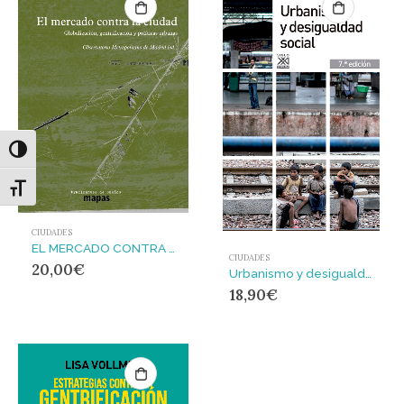
Alternar alto contraste
Alternar tamaño de letra
CIUDADES
EL MERCADO CONTRA LA CIUDAD : GLOBALIZACIÓN, GENTRIFICACIÓN Y POLÍTICAS URBANAS
CIUDADES
20,00
€
Urbanismo y desigualdad social
18,90
€