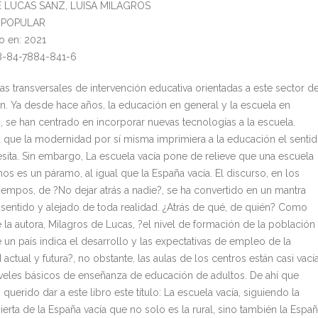
DE LUCAS SANZ, LUISA MILAGROS
l: POPULAR
o en: 2021
8-84-7884-841-6
as transversales de intervención educativa orientadas a este sector d
n. Ya desde hace años, la educación en general y la escuela en
, se han centrado en incorporar nuevas tecnologías a la escuela.
a que la modernidad por sí misma imprimiera a la educación el senti
sita. Sin embargo, La escuela vacía pone de relieve que una escuela
os es un páramo, al igual que la España vacía. El discurso, en los
tiempos, de ?No dejar atrás a nadie?, se ha convertido en un mantra
 sentido y alejado de toda realidad. ¿Atrás de qué, de quién? Como
 la autora, Milagros de Lucas, ?el nivel de formación de la población
 un país indica el desarrollo y las expectativas de empleo de la
actual y futura?, no obstante, las aulas de los centros están casi vací
iveles básicos de enseñanza de educación de adultos. De ahí que
uerido dar a este libro este título: La escuela vacía, siguiendo la
erta de la España vacía que no solo es la rural, sino también la Espa