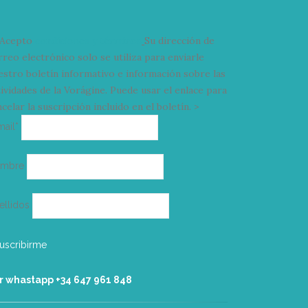
Acepto
condiciones y términos
Su dirección de
rreo electrónico solo se utiliza para enviarle
estro boletín informativo e información sobre las
tividades de la Vorágine. Puede usar el enlace para
celar la suscripción incluido en el boletín. >
Correo
mail*
electrónico
ombre
ellidos
r whastapp +34 ‭647 961 848‬