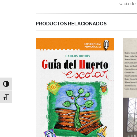
vacía de
PRODUCTOS RELACIONADOS
Alternar alto contraste
Alternar tamaño de letra