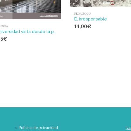
PEDAGOGÍA
El irresponsable
14,00
€
GOGÍA
La universidad vista desde la perspectiva de gnero : Estudios sobre el profesorado
55
€
Política de privacidad
Su