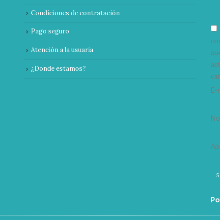
Condiciones de contratación
Pago seguro
co
Atención a la usuaria
nu
ac
¿Donde estamos?
can
E-
N
Ap
Po