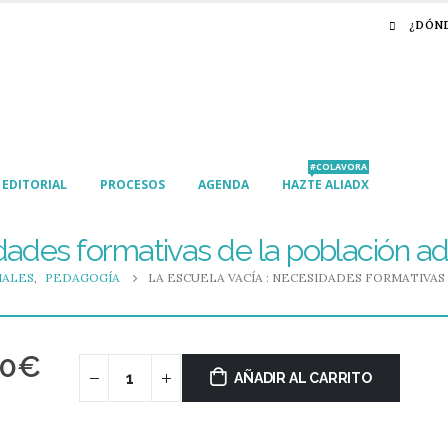
¿DÓN
#COLAVORA
EDITORIAL
PROCESOS
AGENDA
HAZTE ALIADX
dades formativas de la población a
IALES
,
PEDAGOGÍA
LA ESCUELA VACÍA : NECESIDADES FORMATIVA
00
€
AÑADIR AL CARRITO