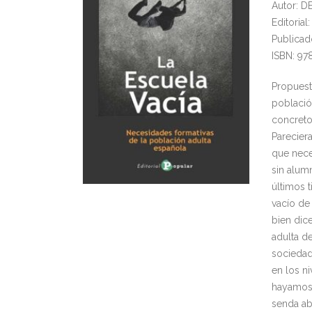
Autor: 
Editoria
Publicad
ISBN: 97
Propuest
població
concreto
Parecier
que nece
sin alumn
últimos 
vacío de
bien dice
adulta de
sociedad 
en los n
hayamos q
senda abi