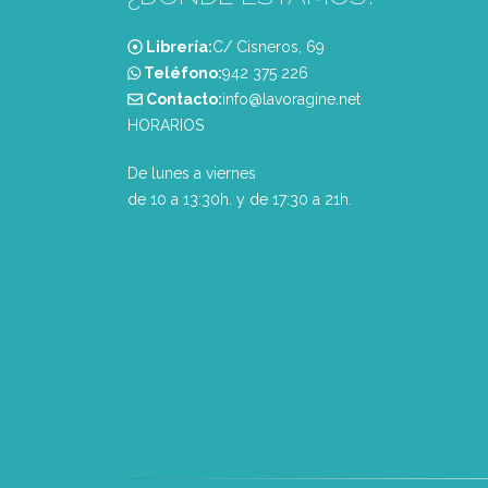
Librería:
C/ Cisneros, 69
Teléfono:
‭942 375 226‬
Contacto:
info@lavoragine.net
HORARIOS
De lunes a viernes
de 10 a 13:30h. y de 17:30 a 21h.