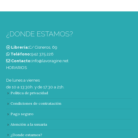
¿DONDE ESTAMOS?
Librería:
C/ Cisneros, 69
Teléfono:
‭942 375 226‬
Contacto:
info@lavoragine.net
HORARIOS
De lunes a viernes
de 10 a 13:30h. y de 17:30 a 21h.
Política de privacidad
Condiciones de contratación
Pago seguro
Atención a la usuaria
¿Donde estamos?