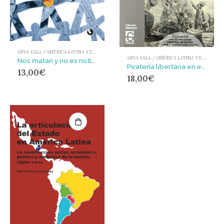
ABYA YALA / AMÉRICA LATINA Y EL CARIBE
ABYA YALA / AMÉRICA LATINA Y EL CARIBE
Nos matan y no es noticia : Parapolitica del estado en Colombia
Piratería libertaria en el Caribe : los hermanos de la costa
13,00
€
18,00
€