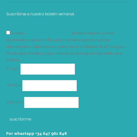
Suscribirse a nuestro boletín semanal
Acepto
condiciones y términos
Su dirección de correo
electrónico solo se utiliza para enviarle nuestro boletín
informativo e información sobre las actividades de la Vorágine.
Puede usar el enlace para cancelar la suscripción incluido en el
boletín. >
Correo
E-mail*
electrónico
Nombre
Apellidos
Por whastapp +34 ‭647 961 848‬