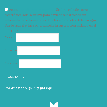
Acepto
condiciones y términos
Su dirección de correo
electrónico solo se utiliza para enviarle nuestro boletín
informativo e información sobre las actividades de la Vorágine.
Puede usar el enlace para cancelar la suscripción incluido en el
boletín. >
Correo
E-mail*
electrónico
Nombre
Apellidos
Por whastapp +34 ‭647 961 848‬