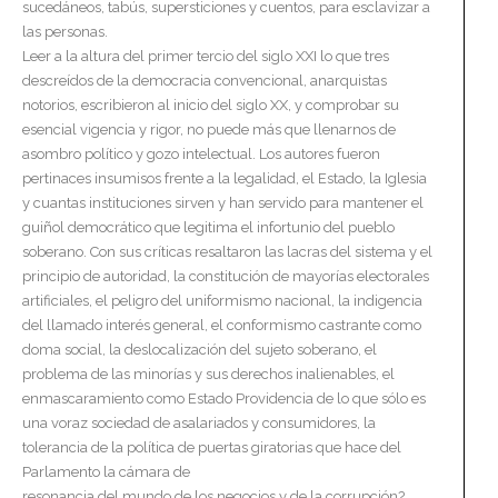
sucedáneos, tabús, supersticiones y cuentos, para esclavizar a
las personas.
Leer a la altura del primer tercio del siglo XXI lo que tres
descreídos de la democracia convencional, anarquistas
notorios, escribieron al inicio del siglo XX, y comprobar su
esencial vigencia y rigor, no puede más que llenarnos de
asombro político y gozo intelectual. Los autores fueron
pertinaces insumisos frente a la legalidad, el Estado, la Iglesia
y cuantas instituciones sirven y han servido para mantener el
guiñol democrático que legitima el infortunio del pueblo
soberano. Con sus críticas resaltaron las lacras del sistema y el
principio de autoridad, la constitución de mayorías electorales
artificiales, el peligro del uniformismo nacional, la indigencia
del llamado interés general, el conformismo castrante como
doma social, la deslocalización del sujeto soberano, el
problema de las minorías y sus derechos inalienables, el
enmascaramiento como Estado Providencia de lo que sólo es
una voraz sociedad de asalariados y consumidores, la
tolerancia de la política de puertas giratorias que hace del
Parlamento la cámara de
resonancia del mundo de los negocios y de la corrupción?