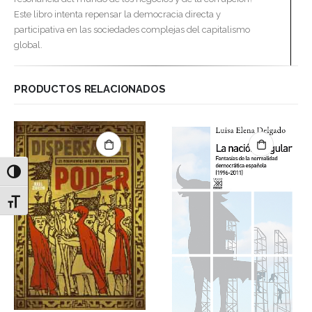
Este libro intenta repensar la democracia directa y
participativa en las sociedades complejas del capitalismo
global.
PRODUCTOS RELACIONADOS
Alternar alto contraste
Alternar tamaño de letra