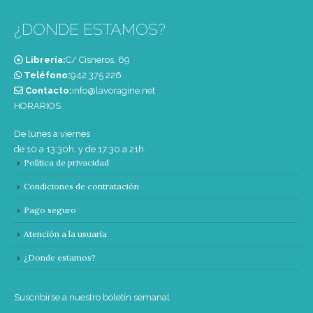
¿DONDE ESTAMOS?
Librería:
C/ Cisneros, 69
Teléfono:
‭942 375 226‬
Contacto:
info@lavoragine.net
HORARIOS
De lunes a viernes
de 10 a 13:30h. y de 17:30 a 21h.
Política de privacidad
Condiciones de contratación
Pago seguro
Atención a la usuaria
¿Donde estamos?
Suscribirse a nuestro boletín semanal