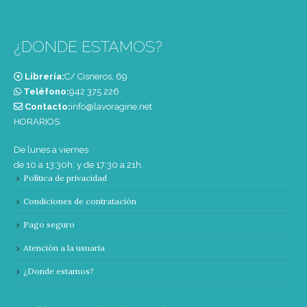
¿DONDE ESTAMOS?
Librería:
C/ Cisneros, 69
Teléfono:
‭942 375 226‬
Contacto:
info@lavoragine.net
HORARIOS
De lunes a viernes
de 10 a 13:30h. y de 17:30 a 21h.
Política de privacidad
Condiciones de contratación
Pago seguro
Atención a la usuaria
¿Donde estamos?