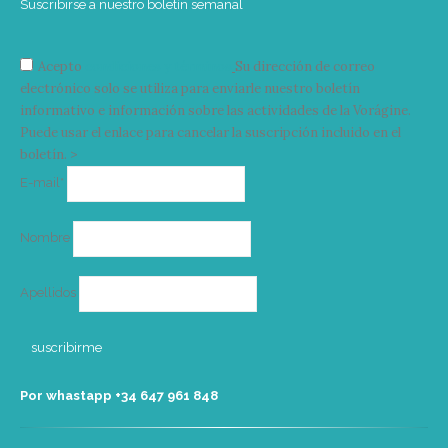
Suscribirse a nuestro boletín semanal
Acepto
condiciones y términos
Su dirección de correo
electrónico solo se utiliza para enviarle nuestro boletín
informativo e información sobre las actividades de la Vorágine.
Puede usar el enlace para cancelar la suscripción incluido en el
boletín. >
Correo
E-mail*
electrónico
Nombre
Apellidos
Por whastapp +34 ‭647 961 848‬