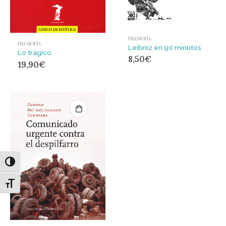
FILOSOFÍA
FILOSOFÍA
Leibniz en 90 minutos
Lo trágico
8,50
€
19,90
€
Alternar alto contraste
Alternar tamaño de letra