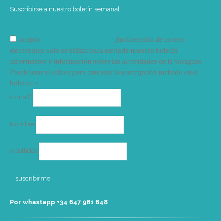
Suscribirse a nuestro boletín semanal
Acepto
condiciones y términos
Su dirección de correo
electrónico solo se utiliza para enviarle nuestro boletín
informativo e información sobre las actividades de la Vorágine.
Puede usar el enlace para cancelar la suscripción incluido en el
boletín. >
Correo
E-mail*
electrónico
Nombre
Apellidos
Por whastapp +34 ‭647 961 848‬