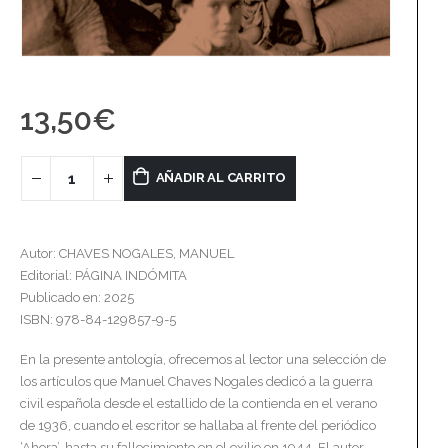
13,50
€
AÑADIR AL CARRITO
Autor: CHAVES NOGALES, MANUEL
Editorial: PÁGINA INDÓMITA
Publicado en: 2025
ISBN: 978-84-129857-9-5
En la presente antología, ofrecemos al lector una selección de
los artículos que Manuel Chaves Nogales dedicó a la guerra
civil española desde el estallido de la contienda en el verano
de 1936, cuando el escritor se hallaba al frente del periódico
‘Ahora’, hasta su fallecimiento en el exilio en 1944. El autor,