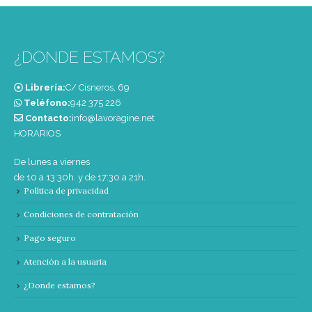
¿DONDE ESTAMOS?
Librería:
C/ Cisneros, 69
Teléfono:
‭942 375 226‬
Contacto:
info@lavoragine.net
HORARIOS
De lunes a viernes
de 10 a 13:30h. y de 17:30 a 21h.
Política de privacidad
Condiciones de contratación
Pago seguro
Atención a la usuaria
¿Donde estamos?